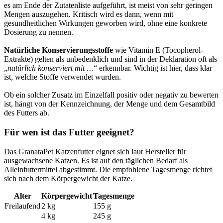
es am Ende der Zutatenliste aufgeführt, ist meist von sehr geringen
Mengen auszugehen. Kritisch wird es dann, wenn mit
gesundheitlichen Wirkungen geworben wird, ohne eine konkrete
Dosierung zu nennen.
Natürliche Konservierungsstoffe
wie Vitamin E (Tocopherol-
Extrakte) gelten als unbedenklich und sind in der Deklaration oft als
„
natürlich konserviert mit …
“ erkennbar. Wichtig ist hier, dass klar
ist, welche Stoffe verwendet wurden.
Ob ein solcher Zusatz im Einzelfall positiv oder negativ zu bewerten
ist, hängt von der Kennzeichnung, der Menge und dem Gesamtbild
des Futters ab.
Für wen ist das Futter geeignet?
Das GranataPet Katzenfutter eignet sich laut Hersteller für
ausgewachsene Katzen. Es ist auf den täglichen Bedarf als
Alleinfuttermittel abgestimmt. Die empfohlene Tagesmenge richtet
sich nach dem Körpergewicht der Katze.
Alter
Körpergewicht
Tagesmenge
Freilaufend
2 kg
155 g
4 kg
245 g