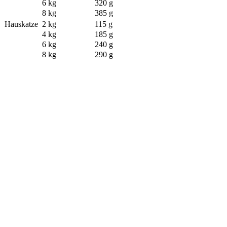
6 kg
320 g
8 kg
385 g
Hauskatze
2 kg
115 g
4 kg
185 g
6 kg
240 g
8 kg
290 g