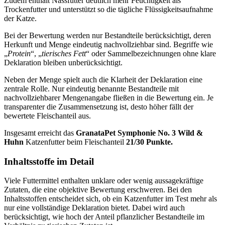
Zudem enthält Nassfutter deutlich mehr Feuchtigkeit als
Trockenfutter und unterstützt so die tägliche Flüssigkeitsaufnahme
der Katze.
Bei der Bewertung werden nur Bestandteile berücksichtigt, deren
Herkunft und Menge eindeutig nachvollziehbar sind. Begriffe wie
„
Protein
“, „
tierisches Fett
“ oder Sammelbezeichnungen ohne klare
Deklaration bleiben unberücksichtigt.
Neben der Menge spielt auch die Klarheit der Deklaration eine
zentrale Rolle. Nur eindeutig benannte Bestandteile mit
nachvollziehbarer Mengenangabe fließen in die Bewertung ein. Je
transparenter die Zusammensetzung ist, desto höher fällt der
bewertete Fleischanteil aus.
Insgesamt erreicht das
GranataPet
Symphonie No. 3 Wild &
Huhn
Katzenfutter
beim Fleischanteil
21/30 Punkte.
Inhaltsstoffe im Detail
Viele Futtermittel enthalten unklare oder wenig aussagekräftige
Zutaten, die eine objektive Bewertung erschweren. Bei den
Inhaltsstoffen entscheidet sich, ob ein Katzenfutter im Test mehr als
nur eine vollständige Deklaration bietet. Dabei wird auch
berücksichtigt, wie hoch der Anteil pflanzlicher Bestandteile im