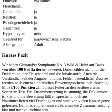
Futterart:
Nassfutter
Fleischanteil:
Getreidefrei:
ja
Reisfrei:
ja
Pseudogetreidefrei:
ja
Glutenfrei:
ja
Hypoallergen:
nein
Geeignet für:
ausgewachsene Katzen
Altersgruppe:
Adult
Kurzes Fazit
Wir haben GranataPet Symphonie No. 3 Wild & Huhn auf Basis
von über
100 Prüfkriterien
bewertet. Dabei zählen nicht nur die
Deklaration, der Fleischanteil und die Inhaltsstoffe. Auch die
Verständlichkeit der Angaben und das Fehlen bedenklicher Zusätze
werden nach einem einheitlichen Bewertungsschema berücksichtigt.
Mit
87/100 Punkten
zählt dieses Futter zu den bestbewerteten
Sorten im Test. Die Zusammensetzung ist stimmig, die Deklaration
ist klar und die Bewertung fällt entsprechend hoch aus.
Nassfutter liefert viel Feuchtigkeit und wird von vielen Katzen gerne
gefressen. Damit es empfehlenswert ist, muss die Zusammensetzung
klar und nachvollziehbar sein.