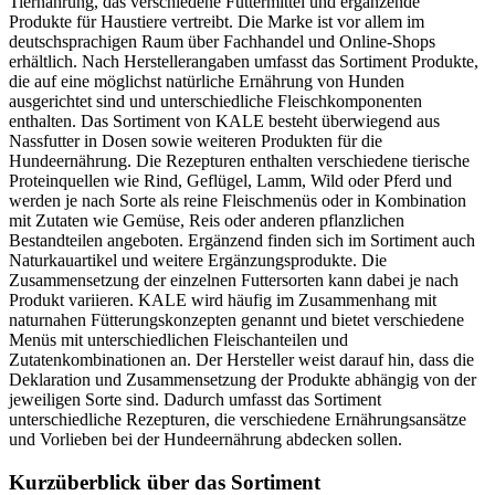
Tiernahrung, das verschiedene Futtermittel und ergänzende
Produkte für Haustiere vertreibt. Die Marke ist vor allem im
deutschsprachigen Raum über Fachhandel und Online-Shops
erhältlich. Nach Herstellerangaben umfasst das Sortiment Produkte,
die auf eine möglichst natürliche Ernährung von Hunden
ausgerichtet sind und unterschiedliche Fleischkomponenten
enthalten. Das Sortiment von KALE besteht überwiegend aus
Nassfutter in Dosen sowie weiteren Produkten für die
Hundeernährung. Die Rezepturen enthalten verschiedene tierische
Proteinquellen wie Rind, Geflügel, Lamm, Wild oder Pferd und
werden je nach Sorte als reine Fleischmenüs oder in Kombination
mit Zutaten wie Gemüse, Reis oder anderen pflanzlichen
Bestandteilen angeboten. Ergänzend finden sich im Sortiment auch
Naturkauartikel und weitere Ergänzungsprodukte. Die
Zusammensetzung der einzelnen Futtersorten kann dabei je nach
Produkt variieren. KALE wird häufig im Zusammenhang mit
naturnahen Fütterungskonzepten genannt und bietet verschiedene
Menüs mit unterschiedlichen Fleischanteilen und
Zutatenkombinationen an. Der Hersteller weist darauf hin, dass die
Deklaration und Zusammensetzung der Produkte abhängig von der
jeweiligen Sorte sind. Dadurch umfasst das Sortiment
unterschiedliche Rezepturen, die verschiedene Ernährungsansätze
und Vorlieben bei der Hundeernährung abdecken sollen.
Kurzüberblick über das Sortiment