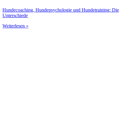
Hundecoaching, Hundepsychologie und Hundetraining: Die
Unterschiede
Weiterlesen »