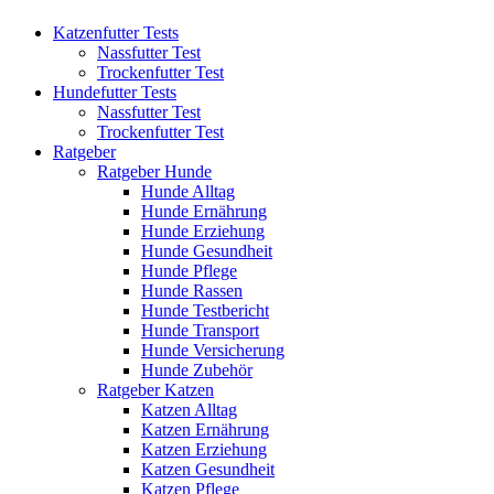
Katzenfutter Tests
Nassfutter Test
Trockenfutter Test
Hundefutter Tests
Nassfutter Test
Trockenfutter Test
Ratgeber
Ratgeber Hunde
Hunde Alltag
Hunde Ernährung
Hunde Erziehung
Hunde Gesundheit
Hunde Pflege
Hunde Rassen
Hunde Testbericht
Hunde Transport
Hunde Versicherung
Hunde Zubehör
Ratgeber Katzen
Katzen Alltag
Katzen Ernährung
Katzen Erziehung
Katzen Gesundheit
Katzen Pflege