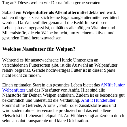
Tag an? Dieses wollen wir Dir natürlich gerne verraten.
Sobald ein
Welpenfutter als Alleinfuttermittel
deklariert wird,
sollten übrigens zusätzlich keine Ergänzungsfuttermittel verfüttert
werden. Da Welpenfutter genau auf die Bedürfnisse dieser
Lebensphase angepasst ist, enthält es alle nötigen Vitamine und
Mineralstoffe, die ein Welpe braucht, um zu einem aktiven und
gesunden Hund heranzuwachsen.
Welches Nassfutter für Welpen?
Während es für ausgewachsene Hunde Unmengen an
verschiedenen Futtersorten gibt, ist die Auswahl an Welpenfutter
relativ begrenzt. Gerade hochwertiges Futter ist in dieser Sparte
nicht leicht zu finden.
Einen optimalen Start in ein gesundes Leben bietet das
ANIfit Junior
Welpenfutter
und das Nassfutter von Anifit. Hier sind alle
Nährstoffe für Deinen Welpen enthalten. Zudem ist es besonders gut
bekömmlich und unterstützt die Verdauung.
AniFit Hundefutter
kommt ohne Getreide, Aroma-, Farb- oder Zusatzstoffe aus und
wird zudem ohne Tierversuche produziert und das enthaltene
Fleisch ist in Lebensmittelqualität. AniFit überzeugt außerdem durch
seine absolut transparente und klare Deklaration.