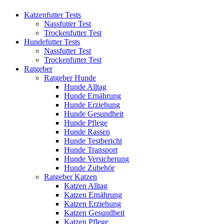
Katzenfutter Tests
Nassfutter Test
Trockenfutter Test
Hundefutter Tests
Nassfutter Test
Trockenfutter Test
Ratgeber
Ratgeber Hunde
Hunde Alltag
Hunde Ernährung
Hunde Erziehung
Hunde Gesundheit
Hunde Pflege
Hunde Rassen
Hunde Testbericht
Hunde Transport
Hunde Versicherung
Hunde Zubehör
Ratgeber Katzen
Katzen Alltag
Katzen Ernährung
Katzen Erziehung
Katzen Gesundheit
Katzen Pflege