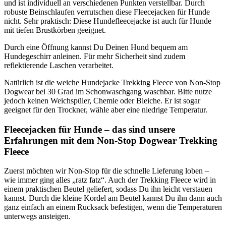
und ist individuell an verschiedenen Punkten verstellbar. Durch
robuste Beinschlaufen verrutschen diese Fleecejacken für Hunde
nicht. Sehr praktisch: Diese Hundefleecejacke ist auch für Hunde
mit tiefen Brustkörben geeignet.
Durch eine Öffnung kannst Du Deinen Hund bequem am
Hundegeschirr anleinen. Für mehr Sicherheit sind zudem
reflektierende Laschen verarbeitet.
Natürlich ist die weiche Hundejacke Trekking Fleece von Non-Stop
Dogwear bei 30 Grad im Schonwaschgang waschbar. Bitte nutze
jedoch keinen Weichspüler, Chemie oder Bleiche. Er ist sogar
geeignet für den Trockner, wähle aber eine niedrige Temperatur.
Fleecejacken für Hunde – das sind unsere
Erfahrungen mit dem Non-Stop Dogwear Trekking
Fleece
Zuerst möchten wir Non-Stop für die schnelle Lieferung loben –
wie immer ging alles „ratz fatz“. Auch der Trekking Fleece wird in
einem praktischen Beutel geliefert, sodass Du ihn leicht verstauen
kannst. Durch die kleine Kordel am Beutel kannst Du ihn dann auch
ganz einfach an einem Rucksack befestigen, wenn die Temperaturen
unterwegs ansteigen.