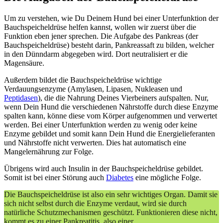
Um zu verstehen, wie Du Deinem Hund bei einer Unterfunktion der
Bauchspeicheldrüse helfen kannst, wollen wir zuerst über die
Funktion eben jener sprechen. Die Aufgabe des Pankreas (der
Bauchspeicheldrüse) besteht darin, Pankreassaft zu bilden, welcher
in den Dünndarm abgegeben wird. Dort neutralisiert er die
Magensäure.
Außerdem bildet die Bauchspeicheldrüse wichtige
Verdauungsenzyme (Amylasen, Lipasen, Nukleasen und
Peptidasen
), die die Nahrung Deines Vierbeiners aufspalten. Nur,
wenn Dein Hund die verschiedenen Nährstoffe durch diese Enzyme
spalten kann, könne diese vom Körper aufgenommen und verwertet
werden. Bei einer Unterfunktion werden zu wenig oder keine
Enzyme gebildet und somit kann Dein Hund die Energielieferanten
und Nährstoffe nicht verwerten. Dies hat automatisch eine
Mangelernährung zur Folge.
Übrigens wird auch Insulin in der Bauchspeicheldrüse gebildet.
Somit ist bei einer Störung auch
Diabetes
eine mögliche Folge.
Die Bauchspeicheldrüse ist also ein sehr wichtiges Organ. Damit sie
sich nicht selbst durch die Enzyme verdaut, wird sie durch
natürliche Schutzmechanismen geschützt. Funktionieren diese nicht,
kommt es zu einer Pankreatitis, also einer