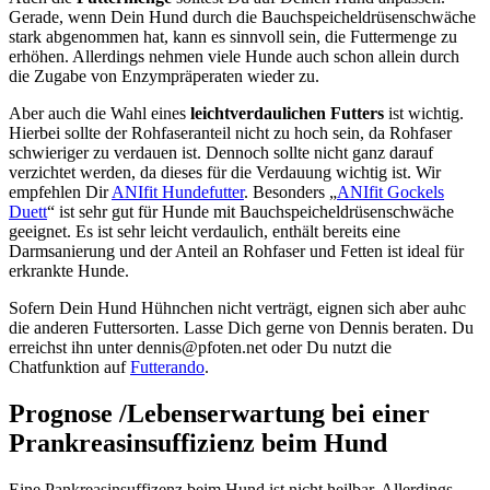
Gerade, wenn Dein Hund durch die Bauchspeicheldrüsenschwäche
stark abgenommen hat, kann es sinnvoll sein, die Futtermenge zu
erhöhen. Allerdings nehmen viele Hunde auch schon allein durch
die Zugabe von Enzympräperaten wieder zu.
Aber auch die Wahl eines
leichtverdaulichen Futters
ist wichtig.
Hierbei sollte der Rohfaseranteil nicht zu hoch sein, da Rohfaser
schwieriger zu verdauen ist. Dennoch sollte nicht ganz darauf
verzichtet werden, da dieses für die Verdauung wichtig ist. Wir
empfehlen Dir
ANIfit Hundefutter
. Besonders „
ANIfit Gockels
Duett
“ ist sehr gut für Hunde mit Bauchspeicheldrüsenschwäche
geeignet. Es ist sehr leicht verdaulich, enthält bereits eine
Darmsanierung und der Anteil an Rohfaser und Fetten ist ideal für
erkrankte Hunde.
Sofern Dein Hund Hühnchen nicht verträgt, eignen sich aber auhc
die anderen Futtersorten. Lasse Dich gerne von Dennis beraten. Du
erreichst ihn unter dennis@pfoten.net oder Du nutzt die
Chatfunktion auf
Futterando
.
Prognose /Lebenserwartung bei einer
Prankreasinsuffizienz beim Hund
Eine Pankreasinsuffizenz beim Hund ist nicht heilbar. Allerdings