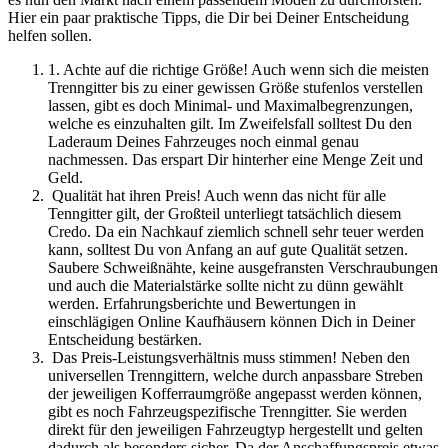
Hier ein paar praktische Tipps, die Dir bei Deiner Entscheidung
helfen sollen.
1. Achte auf die richtige Größe! Auch wenn sich die meisten
Trenngitter bis zu einer gewissen Größe stufenlos verstellen
lassen, gibt es doch Minimal- und Maximalbegrenzungen,
welche es einzuhalten gilt. Im Zweifelsfall solltest Du den
Laderaum Deines Fahrzeuges noch einmal genau
nachmessen. Das erspart Dir hinterher eine Menge Zeit und
Geld.
Qualität hat ihren Preis! Auch wenn das nicht für alle
Tenngitter gilt, der Großteil unterliegt tatsächlich diesem
Credo. Da ein Nachkauf ziemlich schnell sehr teuer werden
kann, solltest Du von Anfang an auf gute Qualität setzen.
Saubere Schweißnähte, keine ausgefransten Verschraubungen
und auch die Materialstärke sollte nicht zu dünn gewählt
werden. Erfahrungsberichte und Bewertungen in
einschlägigen Online Kaufhäusern können Dich in Deiner
Entscheidung bestärken.
Das Preis-Leistungsverhältnis muss stimmen! Neben den
universellen Trenngittern, welche durch anpassbare Streben
der jeweiligen Kofferraumgröße angepasst werden können,
gibt es noch Fahrzeugspezifische Trenngitter. Sie werden
direkt für den jeweiligen Fahrzeugtyp hergestellt und gelten
dadurch als besonders sicher. Da der Anschaffungspreis etwas