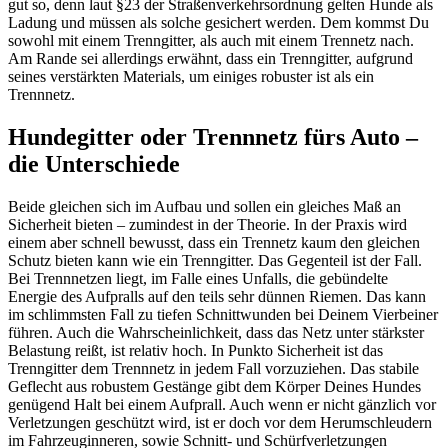
gut so, denn laut §23 der Straßenverkehrsordnung gelten Hunde als
Ladung und müssen als solche gesichert werden. Dem kommst Du
sowohl mit einem Trenngitter, als auch mit einem Trennetz nach.
Am Rande sei allerdings erwähnt, dass ein Trenngitter, aufgrund
seines verstärkten Materials, um einiges robuster ist als ein
Trennnetz.
Hundegitter oder Trennnetz fürs Auto –
die Unterschiede
Beide gleichen sich im Aufbau und sollen ein gleiches Maß an
Sicherheit bieten – zumindest in der Theorie. In der Praxis wird
einem aber schnell bewusst, dass ein Trennetz kaum den gleichen
Schutz bieten kann wie ein Trenngitter. Das Gegenteil ist der Fall.
Bei Trennnetzen liegt, im Falle eines Unfalls, die gebündelte
Energie des Aufpralls auf den teils sehr dünnen Riemen. Das kann
im schlimmsten Fall zu tiefen Schnittwunden bei Deinem Vierbeiner
führen. Auch die Wahrscheinlichkeit, dass das Netz unter stärkster
Belastung reißt, ist relativ hoch. In Punkto Sicherheit ist das
Trenngitter dem Trennnetz in jedem Fall vorzuziehen. Das stabile
Geflecht aus robustem Gestänge gibt dem Körper Deines Hundes
genügend Halt bei einem Aufprall. Auch wenn er nicht gänzlich vor
Verletzungen geschützt wird, ist er doch vor dem Herumschleudern
im Fahrzeuginneren, sowie Schnitt- und Schürfverletzungen