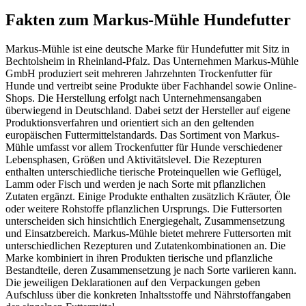
Fakten
zum Markus-Mühle Hundefutter
Markus-Mühle ist eine deutsche Marke für Hundefutter mit Sitz in
Bechtolsheim in Rheinland-Pfalz. Das Unternehmen Markus-Mühle
GmbH produziert seit mehreren Jahrzehnten Trockenfutter für
Hunde und vertreibt seine Produkte über Fachhandel sowie Online-
Shops. Die Herstellung erfolgt nach Unternehmensangaben
überwiegend in Deutschland. Dabei setzt der Hersteller auf eigene
Produktionsverfahren und orientiert sich an den geltenden
europäischen Futtermittelstandards. Das Sortiment von Markus-
Mühle umfasst vor allem Trockenfutter für Hunde verschiedener
Lebensphasen, Größen und Aktivitätslevel. Die Rezepturen
enthalten unterschiedliche tierische Proteinquellen wie Geflügel,
Lamm oder Fisch und werden je nach Sorte mit pflanzlichen
Zutaten ergänzt. Einige Produkte enthalten zusätzlich Kräuter, Öle
oder weitere Rohstoffe pflanzlichen Ursprungs. Die Futtersorten
unterscheiden sich hinsichtlich Energiegehalt, Zusammensetzung
und Einsatzbereich. Markus-Mühle bietet mehrere Futtersorten mit
unterschiedlichen Rezepturen und Zutatenkombinationen an. Die
Marke kombiniert in ihren Produkten tierische und pflanzliche
Bestandteile, deren Zusammensetzung je nach Sorte variieren kann.
Die jeweiligen Deklarationen auf den Verpackungen geben
Aufschluss über die konkreten Inhaltsstoffe und Nährstoffangaben