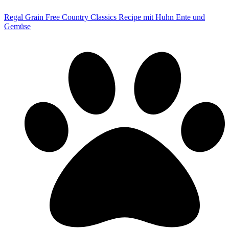
Regal Grain Free Country Classics Recipe mit Huhn Ente und
Gemüse