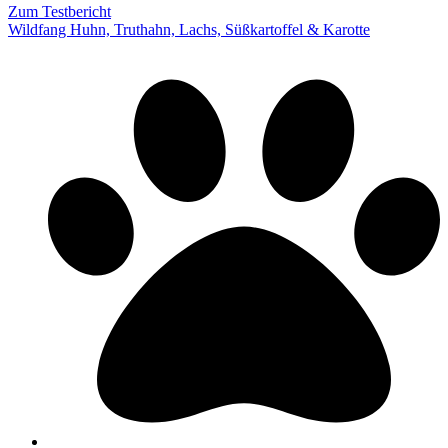
Zum Testbericht
Wildfang Huhn, Truthahn, Lachs, Süßkartoffel & Karotte