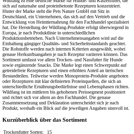
Wildfang ist eine deutsche Marke für Hunde- und Katzenfutter, die
sich auf naturnahe und proteinbetonte Rezepturen konzentriert.
Hinter der Marke steht die Pets Nature GmbH mit Sitz in
Deutschland, ein Unternehmen, das sich auf den Vertrieb und die
Entwicklung von Heimtiernahrung für den Fachhandel spezialisiert
hat. Die Herstellung der Wildfang-Produkte erfolgt überwiegend in
Europa, je nach Produktlinie in unterschiedlichen
Produktionsbetrieben. Nach Unternehmensangaben wird auf die
Einhaltung gängiger Qualitäts- und Sicherheitsstandards geachtet.
Die Rohstoffe werden nach internen Kriterien ausgewählt, wobei
genaue Herkunftsangaben je nach Rezeptur variieren können. Das
Sortiment umfasst vor allem Trocken- und Nassfutter für Hunde
sowie ergänzende Snacks. Die Marke legt einen Schwerpunkt auf
getreidefreie Rezepturen und einen erhöhten Anteil an tierischen
Bestandteilen. Teilweise werden Monoprotein-Produkte angeboten
oder Rezepturen mit klar definierten Proteinquellen, die sich an
unterschiedliche Ernährungsbedürfnisse und Lebensphasen richten.
Wildfang ist im mittleren bis gehobenen Preissegment positioniert
und richtet sich vor allem an den Fachhandel. Die genaue
Zusammensetzung und Deklaration unterscheidet sich je nach
Produkt, weshalb ein Blick auf die jeweiligen Angaben sinnvoll ist.
Kurzüberblick über das Sortiment
Trockenfutter Sorten:
15