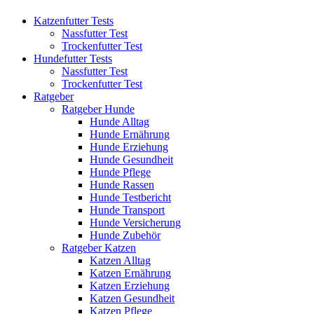
Katzenfutter Tests
Nassfutter Test
Trockenfutter Test
Hundefutter Tests
Nassfutter Test
Trockenfutter Test
Ratgeber
Ratgeber Hunde
Hunde Alltag
Hunde Ernährung
Hunde Erziehung
Hunde Gesundheit
Hunde Pflege
Hunde Rassen
Hunde Testbericht
Hunde Transport
Hunde Versicherung
Hunde Zubehör
Ratgeber Katzen
Katzen Alltag
Katzen Ernährung
Katzen Erziehung
Katzen Gesundheit
Katzen Pflege