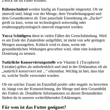
Zweck sie im Futter erfüllen:
Rübenschnitzel
werden häufig als Faserquelle eingesetzt. Ob sie
sinnvoll sind, hängt von der Menge, dem Verarbeitungsgrad und
dem Gesamtkontext ab. Eine pauschale Einordnung als „
Zucker
“
greift zu kurz, wenn sie technologisch notwendig oder
ernährungsphysiologisch sinnvoll eingesetzt werden.
Yucca Schidigera
dient in vielen Fällen der Geruchsbindung. Wird
es am Ende der Zutatenliste aufgeführt, ist meist von sehr geringen
Mengen auszugehen. Kritisch wird es dann, wenn mit
gesundheitlichen Wirkungen geworben wird, ohne eine konkrete
Dosierung zu nennen.
Natürliche Konservierungsstoffe
wie Vitamin E (Tocopherol-
Extrakte) gelten als unbedenklich und sind in der Deklaration oft als
„
natürlich konserviert mit ...
“ erkennbar. Wichtig ist hier, dass klar
ist, welche Stoffe verwendet wurden.
Ob ein solcher Zusatz im Einzelfall positiv oder negativ zu bewerten
ist, hängt von der Kennzeichnung, der Menge und dem Gesamtbild
des Futters ab. Detaillierte Informationen zu diesen Bestandteilen
findest du in unseren weiterführenden Erklärungen.
Für wen ist das Futter geeignet?