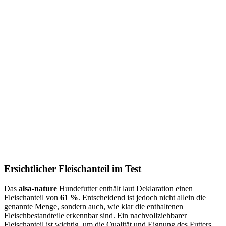
Ersichtlicher Fleischanteil im Test
Das
alsa-nature
Hundefutter enthält laut Deklaration einen
Fleischanteil von
61 %
. Entscheidend ist jedoch nicht allein die
genannte Menge, sondern auch, wie klar die enthaltenen
Fleischbestandteile erkennbar sind. Ein nachvollziehbarer
Fleischanteil ist wichtig, um die Qualität und Eignung des Futters