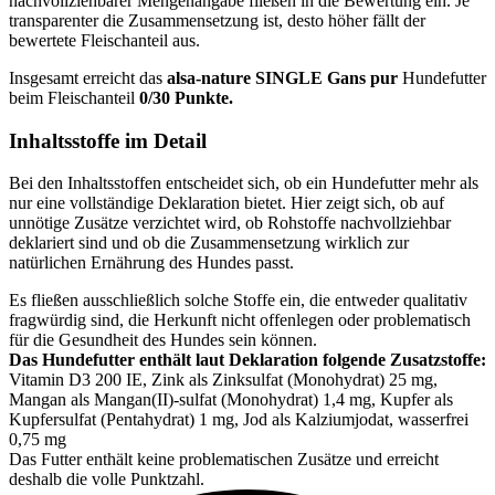
nachvollziehbarer Mengenangabe fließen in die Bewertung ein. Je
transparenter die Zusammensetzung ist, desto höher fällt der
bewertete Fleischanteil aus.
Insgesamt erreicht das
alsa-nature
SINGLE Gans pur
Hundefutter
beim Fleischanteil
0/30 Punkte.
Inhaltsstoffe im Detail
Bei den Inhaltsstoffen entscheidet sich, ob ein Hundefutter mehr als
nur eine vollständige Deklaration bietet. Hier zeigt sich, ob auf
unnötige Zusätze verzichtet wird, ob Rohstoffe nachvollziehbar
deklariert sind und ob die Zusammensetzung wirklich zur
natürlichen Ernährung des Hundes passt.
Es fließen ausschließlich solche Stoffe ein, die entweder qualitativ
fragwürdig sind, die Herkunft nicht offenlegen oder problematisch
für die Gesundheit des Hundes sein können.
Das Hundefutter enthält laut Deklaration folgende Zusatzstoffe:
Vitamin D3 200 IE, Zink als Zinksulfat (Monohydrat) 25 mg,
Mangan als Mangan(II)-sulfat (Monohydrat) 1,4 mg, Kupfer als
Kupfersulfat (Pentahydrat) 1 mg, Jod als Kalziumjodat, wasserfrei
0,75 mg
Das Futter enthält keine problematischen Zusätze und erreicht
deshalb die volle Punktzahl.