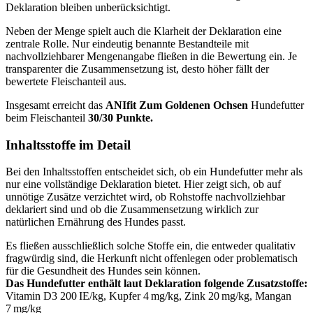
Deklaration bleiben unberücksichtigt.
Neben der Menge spielt auch die Klarheit der Deklaration eine
zentrale Rolle. Nur eindeutig benannte Bestandteile mit
nachvollziehbarer Mengenangabe fließen in die Bewertung ein. Je
transparenter die Zusammensetzung ist, desto höher fällt der
bewertete Fleischanteil aus.
Insgesamt erreicht das
ANIfit
Zum Goldenen Ochsen
Hundefutter
beim Fleischanteil
30/30 Punkte.
Inhaltsstoffe im Detail
Bei den Inhaltsstoffen entscheidet sich, ob ein Hundefutter mehr als
nur eine vollständige Deklaration bietet. Hier zeigt sich, ob auf
unnötige Zusätze verzichtet wird, ob Rohstoffe nachvollziehbar
deklariert sind und ob die Zusammensetzung wirklich zur
natürlichen Ernährung des Hundes passt.
Es fließen ausschließlich solche Stoffe ein, die entweder qualitativ
fragwürdig sind, die Herkunft nicht offenlegen oder problematisch
für die Gesundheit des Hundes sein können.
Das Hundefutter enthält laut Deklaration folgende Zusatzstoffe:
Vitamin D3 200 IE/kg, Kupfer 4 mg/kg, Zink 20 mg/kg, Mangan
7 mg/kg