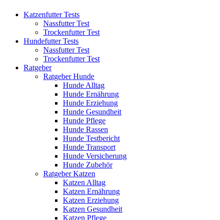
Katzenfutter Tests
Nassfutter Test
Trockenfutter Test
Hundefutter Tests
Nassfutter Test
Trockenfutter Test
Ratgeber
Ratgeber Hunde
Hunde Alltag
Hunde Ernährung
Hunde Erziehung
Hunde Gesundheit
Hunde Pflege
Hunde Rassen
Hunde Testbericht
Hunde Transport
Hunde Versicherung
Hunde Zubehör
Ratgeber Katzen
Katzen Alltag
Katzen Ernährung
Katzen Erziehung
Katzen Gesundheit
Katzen Pflege