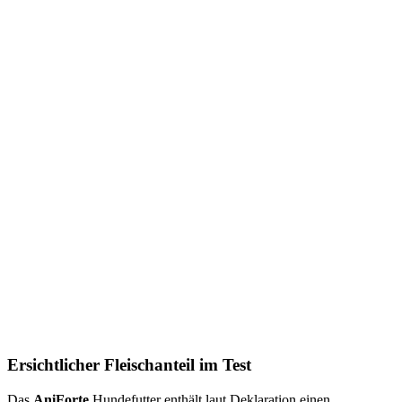
Ersichtlicher Fleischanteil im Test
Das
AniForte
Hundefutter enthält laut Deklaration einen