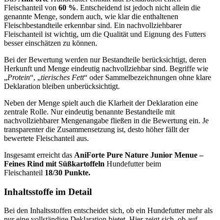
Fleischanteil von
60 %
. Entscheidend ist jedoch nicht allein die
genannte Menge, sondern auch, wie klar die enthaltenen
Fleischbestandteile erkennbar sind. Ein nachvollziehbarer
Fleischanteil ist wichtig, um die Qualität und Eignung des Futters
besser einschätzen zu können.
Bei der Bewertung werden nur Bestandteile berücksichtigt, deren
Herkunft und Menge eindeutig nachvollziehbar sind. Begriffe wie
„
Protein
“, „
tierisches Fett
“ oder Sammelbezeichnungen ohne klare
Deklaration bleiben unberücksichtigt.
Neben der Menge spielt auch die Klarheit der Deklaration eine
zentrale Rolle. Nur eindeutig benannte Bestandteile mit
nachvollziehbarer Mengenangabe fließen in die Bewertung ein. Je
transparenter die Zusammensetzung ist, desto höher fällt der
bewertete Fleischanteil aus.
Insgesamt erreicht das
AniForte
Pure Nature Junior Menue –
Feines Rind mit Süßkartoffeln
Hundefutter beim
Fleischanteil
18/30 Punkte.
Inhaltsstoffe im Detail
Bei den Inhaltsstoffen entscheidet sich, ob ein Hundefutter mehr als
nur eine vollständige Deklaration bietet. Hier zeigt sich, ob auf