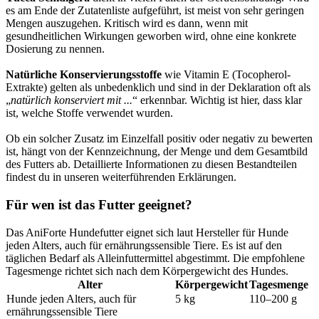
es am Ende der Zutatenliste aufgeführt, ist meist von sehr geringen
Mengen auszugehen. Kritisch wird es dann, wenn mit
gesundheitlichen Wirkungen geworben wird, ohne eine konkrete
Dosierung zu nennen.
Natürliche Konservierungsstoffe
wie Vitamin E (Tocopherol-
Extrakte) gelten als unbedenklich und sind in der Deklaration oft als
„
natürlich konserviert mit ...
“ erkennbar. Wichtig ist hier, dass klar
ist, welche Stoffe verwendet wurden.
Ob ein solcher Zusatz im Einzelfall positiv oder negativ zu bewerten
ist, hängt von der Kennzeichnung, der Menge und dem Gesamtbild
des Futters ab. Detaillierte Informationen zu diesen Bestandteilen
findest du in unseren weiterführenden Erklärungen.
Für wen ist das Futter geeignet?
Das AniForte Hundefutter eignet sich laut Hersteller für Hunde
jeden Alters, auch für ernährungssensible Tiere. Es ist auf den
täglichen Bedarf als Alleinfuttermittel abgestimmt. Die empfohlene
Tagesmenge richtet sich nach dem Körpergewicht des Hundes.
Alter
Körpergewicht
Tagesmenge
Hunde jeden Alters, auch für
5 kg
110–200 g
ernährungssensible Tiere