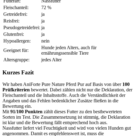
Futterart:
Nassfutter
Fleischanteil:
72 %
Getreidefrei:
ja
Reisfrei:
ja
Pseudogetreidefrei:
ja
Glutenfrei:
ja
Hypoallergen:
nein
Hunde jeden Alters, auch für
Geeignet für:
ernährungssensible Tiere
Altersgruppe:
jedes Alter
Kurzes Fazit
Wir haben AniForte Pure Nature Pferd Pur auf Basis von über
100
Prüfkriterien
bewertet. Dabei zählen nicht nur die Deklaration, der
Fleischanteil und die Inhaltsstoffe. Auch die Verständlichkeit der
Angaben und das Fehlen bedenklicher Zusätze fließen in die
Bewertung ein.
Mit
91/100 Punkten
zählt dieses Futter zu den bestbewerteten
Sorten im Test. Die Zusammensetzung ist stimmig, die Deklaration
ist klar und die Bewertung fällt entsprechend hoch aus.
Nassfutter liefert viel Feuchtigkeit und wird von vielen Hunden gut
angenommen. Damit es empfehlenswert ist, muss die