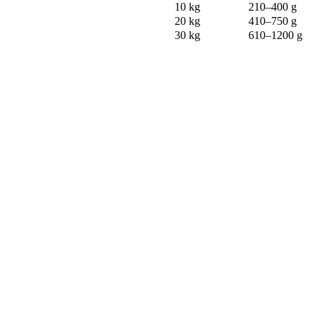
10 kg
210–400 g
20 kg
410–750 g
30 kg
610–1200 g