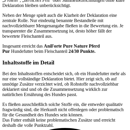
„
Protein
“, „
tierisches Fett
“ oder Sammelbezeichnungen ohne klare
Deklaration bleiben unberücksichtigt.
Neben der Menge spielt auch die Klarheit der Deklaration eine
zentrale Rolle. Nur eindeutig benannte Bestandteile mit
nachvollziehbarer Mengenangabe fließen in die Bewertung ein. Je
transparenter die Zusammensetzung ist, desto höher fällt der
bewertete Fleischanteil aus.
Insgesamt erreicht das
AniForte
Pure Nature Pferd
Pur
Hundefutter beim Fleischanteil
24/30 Punkte.
Inhaltsstoffe im Detail
Bei den Inhaltsstoffen entscheidet sich, ob ein Hundefutter mehr als
nur eine vollständige Deklaration bietet. Hier zeigt sich, ob auf
unnötige Zusätze verzichtet wird, ob Rohstoffe nachvollziehbar
deklariert sind und ob die Zusammensetzung wirklich zur
natürlichen Ernährung des Hundes passt.
Es fließen ausschließlich solche Stoffe ein, die entweder qualitativ
fragwürdig sind, die Herkunft nicht offenlegen oder problematisch
für die Gesundheit des Hundes sein können.
Das Futter enthält keine problematischen Zusätze und erreicht
deshalb die volle Punktzahl.