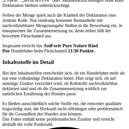
„
Protein
“, „
tierisches Fett
“ oder Sammelbezeichnungen ohne klare
Deklaration bleiben unberücksichtigt.
Neben der Menge spielt auch die Klarheit der Deklaration eine
zentrale Rolle. Nur eindeutig benannte Bestandteile mit
nachvollziehbarer Mengenangabe fließen in die Bewertung ein. Je
transparenter die Zusammensetzung ist, desto höher fällt der
bewertete Fleischanteil aus.
Insgesamt erreicht das
AniForte
Pure Nature Rind
Pur
Hundefutter beim Fleischanteil
21/30 Punkte.
Inhaltsstoffe im Detail
Bei den Inhaltsstoffen entscheidet sich, ob ein Hundefutter mehr als
nur eine vollständige Deklaration bietet. Hier zeigt sich, ob auf
unnötige Zusätze verzichtet wird, ob Rohstoffe nachvollziehbar
deklariert sind und ob die Zusammensetzung wirklich zur
natürlichen Ernährung des Hundes passt.
Es fließen ausschließlich solche Stoffe ein, die entweder qualitativ
fragwürdig sind, die Herkunft nicht offenlegen oder problematisch
für die Gesundheit des Hundes sein können.
Das Futter enthält keine problematischen Zusätze und erreicht
deshalb die volle Punktzahl.