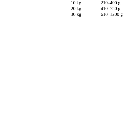
10 kg
210–400 g
20 kg
410–750 g
30 kg
610–1200 g