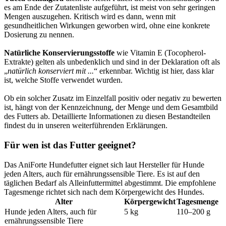
es am Ende der Zutatenliste aufgeführt, ist meist von sehr geringen
Mengen auszugehen. Kritisch wird es dann, wenn mit
gesundheitlichen Wirkungen geworben wird, ohne eine konkrete
Dosierung zu nennen.
Natürliche Konservierungsstoffe
wie Vitamin E (Tocopherol-
Extrakte) gelten als unbedenklich und sind in der Deklaration oft als
„
natürlich konserviert mit ...
“ erkennbar. Wichtig ist hier, dass klar
ist, welche Stoffe verwendet wurden.
Ob ein solcher Zusatz im Einzelfall positiv oder negativ zu bewerten
ist, hängt von der Kennzeichnung, der Menge und dem Gesamtbild
des Futters ab. Detaillierte Informationen zu diesen Bestandteilen
findest du in unseren weiterführenden Erklärungen.
Für wen ist das Futter geeignet?
Das AniForte Hundefutter eignet sich laut Hersteller für Hunde
jeden Alters, auch für ernährungssensible Tiere. Es ist auf den
täglichen Bedarf als Alleinfuttermittel abgestimmt. Die empfohlene
Tagesmenge richtet sich nach dem Körpergewicht des Hundes.
Alter
Körpergewicht
Tagesmenge
Hunde jeden Alters, auch für
5 kg
110–200 g
ernährungssensible Tiere