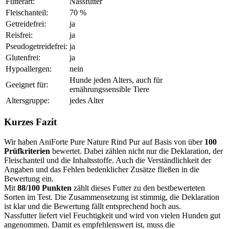
Futterart:
Nassfutter
Fleischanteil:
70 %
Getreidefrei:
ja
Reisfrei:
ja
Pseudogetreidefrei:
ja
Glutenfrei:
ja
Hypoallergen:
nein
Hunde jeden Alters, auch für
Geeignet für:
ernährungssensible Tiere
Altersgruppe:
jedes Alter
Kurzes Fazit
Wir haben AniForte Pure Nature Rind Pur auf Basis von über
100
Prüfkriterien
bewertet. Dabei zählen nicht nur die Deklaration, der
Fleischanteil und die Inhaltsstoffe. Auch die Verständlichkeit der
Angaben und das Fehlen bedenklicher Zusätze fließen in die
Bewertung ein.
Mit
88/100 Punkten
zählt dieses Futter zu den bestbewerteten
Sorten im Test. Die Zusammensetzung ist stimmig, die Deklaration
ist klar und die Bewertung fällt entsprechend hoch aus.
Nassfutter liefert viel Feuchtigkeit und wird von vielen Hunden gut
angenommen. Damit es empfehlenswert ist, muss die