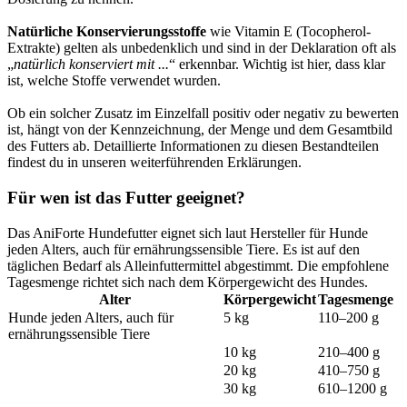
Natürliche Konservierungsstoffe
wie Vitamin E (Tocopherol-
Extrakte) gelten als unbedenklich und sind in der Deklaration oft als
„
natürlich konserviert mit ...
“ erkennbar. Wichtig ist hier, dass klar
ist, welche Stoffe verwendet wurden.
Ob ein solcher Zusatz im Einzelfall positiv oder negativ zu bewerten
ist, hängt von der Kennzeichnung, der Menge und dem Gesamtbild
des Futters ab. Detaillierte Informationen zu diesen Bestandteilen
findest du in unseren weiterführenden Erklärungen.
Für wen ist das Futter geeignet?
Das AniForte Hundefutter eignet sich laut Hersteller für Hunde
jeden Alters, auch für ernährungssensible Tiere. Es ist auf den
täglichen Bedarf als Alleinfuttermittel abgestimmt. Die empfohlene
Tagesmenge richtet sich nach dem Körpergewicht des Hundes.
Alter
Körpergewicht
Tagesmenge
Hunde jeden Alters, auch für
5 kg
110–200 g
ernährungssensible Tiere
10 kg
210–400 g
20 kg
410–750 g
30 kg
610–1200 g