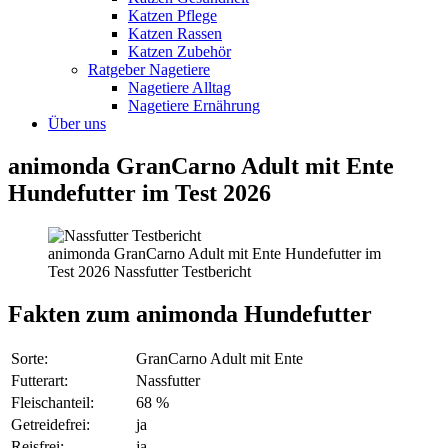
Katzen Pflege
Katzen Rassen
Katzen Zubehör
Ratgeber Nagetiere
Nagetiere Alltag
Nagetiere Ernährung
Über uns
animonda GranCarno Adult mit Ente
Hundefutter im Test 2026
animonda GranCarno Adult mit Ente Hundefutter im
Test 2026 Nassfutter Testbericht
Fakten
zum animonda Hundefutter
Sorte:
GranCarno Adult mit Ente
Futterart:
Nassfutter
Fleischanteil:
68 %
Getreidefrei:
ja
Reisfrei:
ja