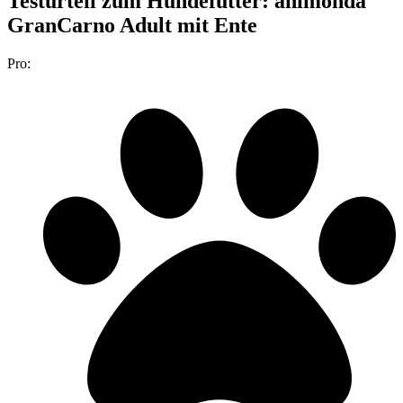
Testurteil
zum Hundefutter: animonda
GranCarno Adult mit Ente
Pro: