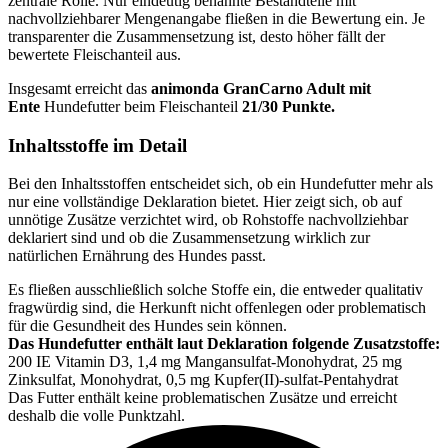
zentrale Rolle. Nur eindeutig benannte Bestandteile mit
nachvollziehbarer Mengenangabe fließen in die Bewertung ein. Je
transparenter die Zusammensetzung ist, desto höher fällt der
bewertete Fleischanteil aus.
Insgesamt erreicht das
animonda
GranCarno Adult mit
Ente
Hundefutter beim Fleischanteil
21/30 Punkte.
Inhaltsstoffe im Detail
Bei den Inhaltsstoffen entscheidet sich, ob ein Hundefutter mehr als
nur eine vollständige Deklaration bietet. Hier zeigt sich, ob auf
unnötige Zusätze verzichtet wird, ob Rohstoffe nachvollziehbar
deklariert sind und ob die Zusammensetzung wirklich zur
natürlichen Ernährung des Hundes passt.
Es fließen ausschließlich solche Stoffe ein, die entweder qualitativ
fragwürdig sind, die Herkunft nicht offenlegen oder problematisch
für die Gesundheit des Hundes sein können.
Das Hundefutter enthält laut Deklaration folgende Zusatzstoffe:
200 IE Vitamin D3, 1,4 mg Mangansulfat-Monohydrat, 25 mg
Zinksulfat, Monohydrat, 0,5 mg Kupfer(II)-sulfat-Pentahydrat
Das Futter enthält keine problematischen Zusätze und erreicht
deshalb die volle Punktzahl.