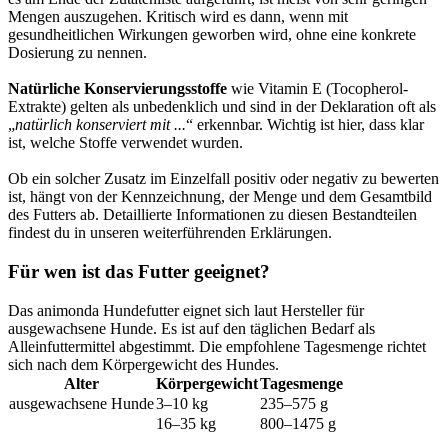
Mengen auszugehen. Kritisch wird es dann, wenn mit
gesundheitlichen Wirkungen geworben wird, ohne eine konkrete
Dosierung zu nennen.
Natürliche Konservierungsstoffe
wie Vitamin E (Tocopherol-
Extrakte) gelten als unbedenklich und sind in der Deklaration oft als
„
natürlich konserviert mit ...
“ erkennbar. Wichtig ist hier, dass klar
ist, welche Stoffe verwendet wurden.
Ob ein solcher Zusatz im Einzelfall positiv oder negativ zu bewerten
ist, hängt von der Kennzeichnung, der Menge und dem Gesamtbild
des Futters ab. Detaillierte Informationen zu diesen Bestandteilen
findest du in unseren weiterführenden Erklärungen.
Für wen ist das Futter geeignet?
Das animonda Hundefutter eignet sich laut Hersteller für
ausgewachsene Hunde. Es ist auf den täglichen Bedarf als
Alleinfuttermittel abgestimmt. Die empfohlene Tagesmenge richtet
sich nach dem Körpergewicht des Hundes.
Alter
Körpergewicht
Tagesmenge
ausgewachsene Hunde
3–10 kg
235–575 g
16–35 kg
800–1475 g