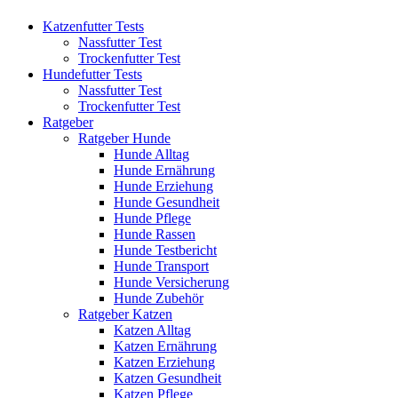
Katzenfutter Tests
Nassfutter Test
Trockenfutter Test
Hundefutter Tests
Nassfutter Test
Trockenfutter Test
Ratgeber
Ratgeber Hunde
Hunde Alltag
Hunde Ernährung
Hunde Erziehung
Hunde Gesundheit
Hunde Pflege
Hunde Rassen
Hunde Testbericht
Hunde Transport
Hunde Versicherung
Hunde Zubehör
Ratgeber Katzen
Katzen Alltag
Katzen Ernährung
Katzen Erziehung
Katzen Gesundheit
Katzen Pflege