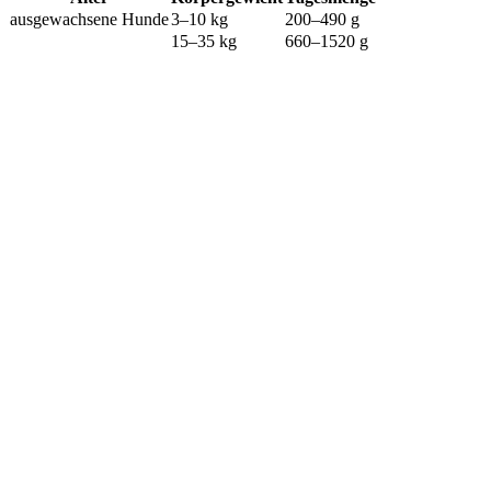
ausgewachsene Hunde
3–10 kg
200–490 g
15–35 kg
660–1520 g