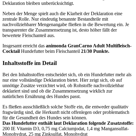
Deklaration bleiben unberücksichtigt.
Neben der Menge spielt auch die Klarheit der Deklaration eine
zentrale Rolle. Nur eindeutig benannte Bestandteile mit
nachvollziehbarer Mengenangabe fließen in die Bewertung ein. Je
transparenter die Zusammensetzung ist, desto höher fällt der
bewertete Fleischanteil aus.
Insgesamt erreicht das
animonda
GranCarno Adult Multifleisch-
Cocktail
Hundefutter beim Fleischanteil
21/30 Punkte.
Inhaltsstoffe im Detail
Bei den Inhaltsstoffen entscheidet sich, ob ein Hundefutter mehr als
nur eine vollständige Deklaration bietet. Hier zeigt sich, ob auf
unnötige Zusätze verzichtet wird, ob Rohstoffe nachvollziehbar
deklariert sind und ob die Zusammensetzung wirklich zur
natürlichen Ernährung des Hundes passt.
Es fließen ausschließlich solche Stoffe ein, die entweder qualitativ
fragwürdig sind, die Herkunft nicht offenlegen oder problematisch
für die Gesundheit des Hundes sein können.
Das Hundefutter enthält laut Deklaration folgende Zusatzstoffe:
200 IE Vitamin D3, 0,75 mg Calciumjodat, 1,4 mg Mangansulfat-
Monohydrat, 25 mg Zinksulfat, Monohydrat