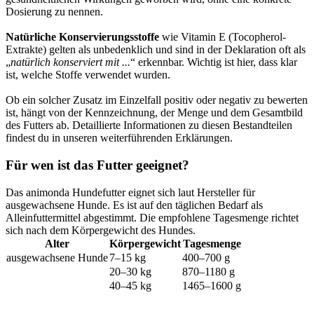
Dosierung zu nennen.
Natürliche Konservierungsstoffe
wie Vitamin E (Tocopherol-
Extrakte) gelten als unbedenklich und sind in der Deklaration oft als
„
natürlich konserviert mit ...
“ erkennbar. Wichtig ist hier, dass klar
ist, welche Stoffe verwendet wurden.
Ob ein solcher Zusatz im Einzelfall positiv oder negativ zu bewerten
ist, hängt von der Kennzeichnung, der Menge und dem Gesamtbild
des Futters ab. Detaillierte Informationen zu diesen Bestandteilen
findest du in unseren weiterführenden Erklärungen.
Für wen ist das Futter geeignet?
Das animonda Hundefutter eignet sich laut Hersteller für
ausgewachsene Hunde. Es ist auf den täglichen Bedarf als
Alleinfuttermittel abgestimmt. Die empfohlene Tagesmenge richtet
sich nach dem Körpergewicht des Hundes.
Alter
Körpergewicht
Tagesmenge
ausgewachsene Hunde
7–15 kg
400–700 g
20–30 kg
870–1180 g
40–45 kg
1465–1600 g