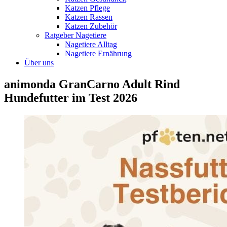
Katzen Pflege
Katzen Rassen
Katzen Zubehör
Ratgeber Nagetiere
Nagetiere Alltag
Nagetiere Ernährung
Über uns
animonda GranCarno Adult Rind
Hundefutter im Test 2026