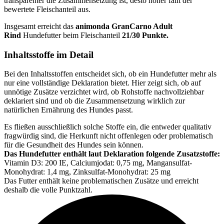
transparenter die Zusammensetzung ist, desto höher fällt der
bewertete Fleischanteil aus.
Insgesamt erreicht das
animonda
GranCarno Adult
Rind
Hundefutter beim Fleischanteil
21/30 Punkte.
Inhaltsstoffe im Detail
Bei den Inhaltsstoffen entscheidet sich, ob ein Hundefutter mehr als
nur eine vollständige Deklaration bietet. Hier zeigt sich, ob auf
unnötige Zusätze verzichtet wird, ob Rohstoffe nachvollziehbar
deklariert sind und ob die Zusammensetzung wirklich zur
natürlichen Ernährung des Hundes passt.
Es fließen ausschließlich solche Stoffe ein, die entweder qualitativ
fragwürdig sind, die Herkunft nicht offenlegen oder problematisch
für die Gesundheit des Hundes sein können.
Das Hundefutter enthält laut Deklaration folgende Zusatzstoffe:
Vitamin D3: 200 IE, Calciumjodat: 0,75 mg, Mangansulfat-
Monohydrat: 1,4 mg, Zinksulfat-Monohydrat: 25 mg
Das Futter enthält keine problematischen Zusätze und erreicht
deshalb die volle Punktzahl.