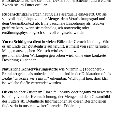
Entscheidend ist, wie sie in der Deklaration erscheinen und welchen
Zweck sie im Futter erfüllen:
Rübenschnitzel
werden häufig als Faserquelle eingesetzt. Ob sie
sinnvoll sind, hängt von der Menge, dem Verarbeitungsgrad und
dem Gesamtkontext ab. Eine pauschale Einordnung als „
Zucker
“
greift zu kurz, wenn sie technologisch notwendig oder
ernährungsphysiologisch sinnvoll eingesetzt werden.
Yucca Schidigera
dient in vielen Fällen der Geruchsbindung. Wird
es am Ende der Zutatenliste aufgeführt, ist meist von sehr geringen
Mengen auszugehen. Kritisch wird es dann, wenn mit
gesundheitlichen Wirkungen geworben wird, ohne eine konkrete
Dosierung zu nennen.
Natürliche Konservierungsstoffe
wie Vitamin E (Tocopherol-
Extrakte) gelten als unbedenklich und sind in der Deklaration oft als
„
natürlich konserviert mit ...
“ erkennbar. Wichtig ist hier, dass klar
ist, welche Stoffe verwendet wurden.
Ob ein solcher Zusatz im Einzelfall positiv oder negativ zu bewerten
ist, hängt von der Kennzeichnung, der Menge und dem Gesamtbild
des Futters ab. Detaillierte Informationen zu diesen Bestandteilen
findest du in unseren weiterführenden Erklärungen.