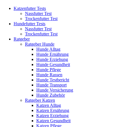
Katzenfutter Tests
Nassfutter Test
Trockenfutter Test
Hundefutter Tests
Nassfutter Test
Trockenfutter Test
Ratgeber
Ratgeber Hunde
Hunde Alltag
Hunde Ernährung
Hunde Erziehung
Hunde Gesundheit
Hunde Pflege
Hunde Rassen
Hunde Testbericht
Hunde Transport
Hunde Versicherung
Hunde Zubehör
Ratgeber Katzen
Katzen Alltag
Katzen Ernährung
Katzen Erziehung
Katzen Gesundheit
Katzen Pflege