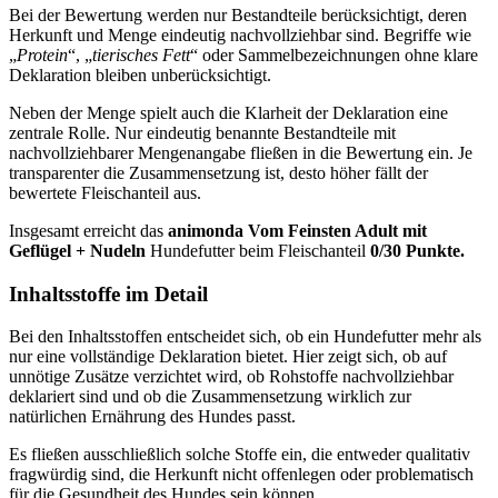
Bei der Bewertung werden nur Bestandteile berücksichtigt, deren
Herkunft und Menge eindeutig nachvollziehbar sind. Begriffe wie
„
Protein
“, „
tierisches Fett
“ oder Sammelbezeichnungen ohne klare
Deklaration bleiben unberücksichtigt.
Neben der Menge spielt auch die Klarheit der Deklaration eine
zentrale Rolle. Nur eindeutig benannte Bestandteile mit
nachvollziehbarer Mengenangabe fließen in die Bewertung ein. Je
transparenter die Zusammensetzung ist, desto höher fällt der
bewertete Fleischanteil aus.
Insgesamt erreicht das
animonda
Vom Feinsten Adult mit
Geflügel + Nudeln
Hundefutter beim Fleischanteil
0/30 Punkte.
Inhaltsstoffe im Detail
Bei den Inhaltsstoffen entscheidet sich, ob ein Hundefutter mehr als
nur eine vollständige Deklaration bietet. Hier zeigt sich, ob auf
unnötige Zusätze verzichtet wird, ob Rohstoffe nachvollziehbar
deklariert sind und ob die Zusammensetzung wirklich zur
natürlichen Ernährung des Hundes passt.
Es fließen ausschließlich solche Stoffe ein, die entweder qualitativ
fragwürdig sind, die Herkunft nicht offenlegen oder problematisch
für die Gesundheit des Hundes sein können.