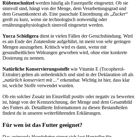
Rübenschnitzel
werden häufig als Faserquelle eingesetzt. Ob sie
sinnvoll sind, hängt von der Menge, dem Verarbeitungsgrad und
dem Gesamtkontext ab. Eine pauschale Einordnung als „
Zucker
“
greift zu kurz, wenn sie technologisch notwendig oder
ernährungsphysiologisch sinnvoll eingesetzt werden.
Yucca Schidigera
dient in vielen Fällen der Geruchsbindung. Wird
es am Ende der Zutatenliste aufgeführt, ist meist von sehr geringen
Mengen auszugehen. Kritisch wird es dann, wenn mit
gesundheitlichen Wirkungen geworben wird, ohne eine konkrete
Dosierung zu nennen.
Natürliche Konservierungsstoffe
wie Vitamin E (Tocopherol-
Extrakte) gelten als unbedenklich und sind in der Deklaration oft als
„
natürlich konserviert mit ...
“ erkennbar. Wichtig ist hier, dass klar
ist, welche Stoffe verwendet wurden.
Ob ein solcher Zusatz im Einzelfall positiv oder negativ zu bewerten
ist, hängt von der Kennzeichnung, der Menge und dem Gesamtbild
des Futters ab. Detaillierte Informationen zu diesen Bestandteilen
findest du in unseren weiterführenden Erklärungen.
Für wen ist das Futter geeignet?
Das animonda Hundefutter eignet sich laut Hersteller für