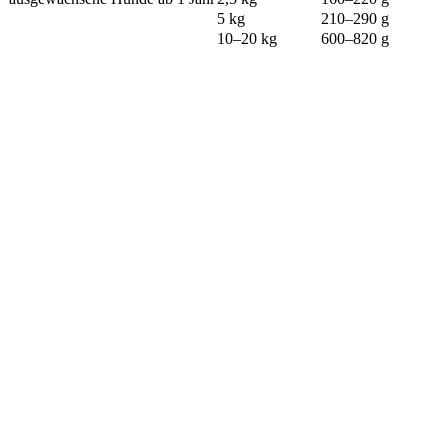
5 kg
210–290 g
10–20 kg
600–820 g