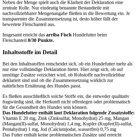
Neben der Menge spielt auch die Klarheit der Deklaration eine
zentrale Rolle. Nur eindeutig benannte Bestandteile mit
nachvollziehbarer Mengenangabe fließen in die Bewertung ein. Je
transparenter die Zusammensetzung ist, desto höher fällt der
bewertete Fleischanteil aus.
Insgesamt erreicht das
arriba
Fisch
Hundefutter beim
Fleischanteil
0/30 Punkte.
Inhaltsstoffe im Detail
Bei den Inhaltsstoffen entscheidet sich, ob ein Hundefutter mehr als
nur eine vollständige Deklaration bietet. Hier zeigt sich, ob auf
unnötige Zusätze verzichtet wird, ob Rohstoffe nachvollziehbar
deklariert sind und ob die Zusammensetzung wirklich zur
natürlichen Ernährung des Hundes passt.
Es fließen ausschließlich solche Stoffe ein, die entweder qualitativ
fragwürdig sind, die Herkunft nicht offenlegen oder problematisch
für die Gesundheit des Hundes sein können.
Das Hundefutter enthält laut Deklaration folgende Zusatzstoffe:
Vitamin E 20 mg, Zink (Zinksulfat, Monohydrat) 25 mg, Mangan
(Mangan(II)-sulfat, Monohydrat) 1,4 mg, Kupfer (Kupfer(II)-sulfat,
Pentahydrat) 1 mg, Jod (Calciumjodat, wasserfrei) 0,75 mg
Das Futter enthält keine problematischen Zusätze und erreicht