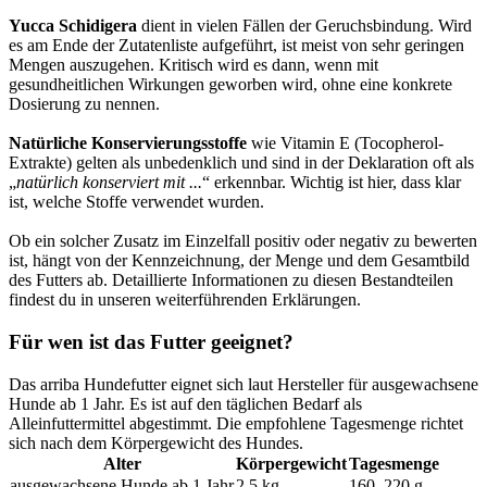
Yucca Schidigera
dient in vielen Fällen der Geruchsbindung. Wird
es am Ende der Zutatenliste aufgeführt, ist meist von sehr geringen
Mengen auszugehen. Kritisch wird es dann, wenn mit
gesundheitlichen Wirkungen geworben wird, ohne eine konkrete
Dosierung zu nennen.
Natürliche Konservierungsstoffe
wie Vitamin E (Tocopherol-
Extrakte) gelten als unbedenklich und sind in der Deklaration oft als
„
natürlich konserviert mit ...
“ erkennbar. Wichtig ist hier, dass klar
ist, welche Stoffe verwendet wurden.
Ob ein solcher Zusatz im Einzelfall positiv oder negativ zu bewerten
ist, hängt von der Kennzeichnung, der Menge und dem Gesamtbild
des Futters ab. Detaillierte Informationen zu diesen Bestandteilen
findest du in unseren weiterführenden Erklärungen.
Für wen ist das Futter geeignet?
Das arriba Hundefutter eignet sich laut Hersteller für ausgewachsene
Hunde ab 1 Jahr. Es ist auf den täglichen Bedarf als
Alleinfuttermittel abgestimmt. Die empfohlene Tagesmenge richtet
sich nach dem Körpergewicht des Hundes.
Alter
Körpergewicht
Tagesmenge
ausgewachsene Hunde ab 1 Jahr
2,5 kg
160–220 g