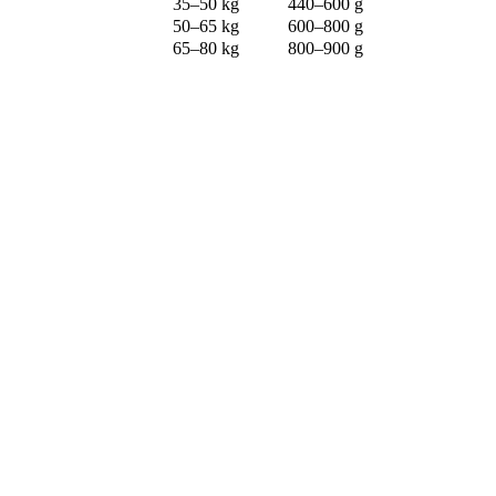
35–50 kg
440–600 g
50–65 kg
600–800 g
65–80 kg
800–900 g