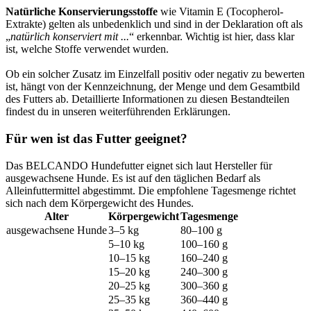
Natürliche Konservierungsstoffe
wie Vitamin E (Tocopherol-
Extrakte) gelten als unbedenklich und sind in der Deklaration oft als
„
natürlich konserviert mit ...
“ erkennbar. Wichtig ist hier, dass klar
ist, welche Stoffe verwendet wurden.
Ob ein solcher Zusatz im Einzelfall positiv oder negativ zu bewerten
ist, hängt von der Kennzeichnung, der Menge und dem Gesamtbild
des Futters ab. Detaillierte Informationen zu diesen Bestandteilen
findest du in unseren weiterführenden Erklärungen.
Für wen ist das Futter geeignet?
Das BELCANDO Hundefutter eignet sich laut Hersteller für
ausgewachsene Hunde. Es ist auf den täglichen Bedarf als
Alleinfuttermittel abgestimmt. Die empfohlene Tagesmenge richtet
sich nach dem Körpergewicht des Hundes.
Alter
Körpergewicht
Tagesmenge
ausgewachsene Hunde
3–5 kg
80–100 g
5–10 kg
100–160 g
10–15 kg
160–240 g
15–20 kg
240–300 g
20–25 kg
300–360 g
25–35 kg
360–440 g