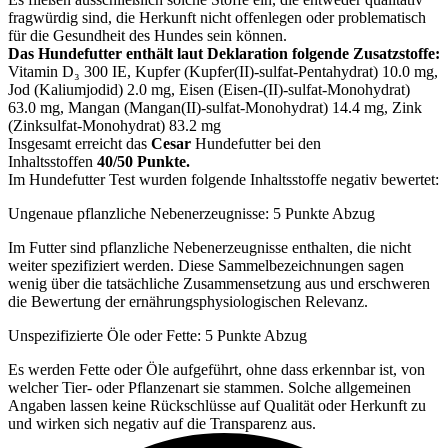
fragwürdig sind, die Herkunft nicht offenlegen oder problematisch
für die Gesundheit des Hundes sein können.
Das Hundefutter enthält laut Deklaration folgende Zusatzstoffe:
Vitamin D₃ 300 IE, Kupfer (Kupfer(II)-sulfat-Pentahydrat) 10.0 mg,
Jod (Kaliumjodid) 2.0 mg, Eisen (Eisen-(II)-sulfat-Monohydrat)
63.0 mg, Mangan (Mangan(II)-sulfat-Monohydrat) 14.4 mg, Zink
(Zinksulfat-Monohydrat) 83.2 mg
Insgesamt erreicht das
Cesar
Hundefutter bei den
Inhaltsstoffen
40/50 Punkte.
Im Hundefutter Test wurden folgende Inhaltsstoffe negativ bewertet:
Ungenaue pflanzliche Nebenerzeugnisse: 5 Punkte Abzug
Im Futter sind pflanzliche Nebenerzeugnisse enthalten, die nicht
weiter spezifiziert werden. Diese Sammelbezeichnungen sagen
wenig über die tatsächliche Zusammensetzung aus und erschweren
die Bewertung der ernährungsphysiologischen Relevanz.
Unspezifizierte Öle oder Fette: 5 Punkte Abzug
Es werden Fette oder Öle aufgeführt, ohne dass erkennbar ist, von
welcher Tier- oder Pflanzenart sie stammen. Solche allgemeinen
Angaben lassen keine Rückschlüsse auf Qualität oder Herkunft zu
und wirken sich negativ auf die Transparenz aus.