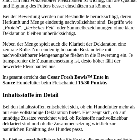
sind. Ein nachvollziehbarer Fleischanteil ist wichtig, um die Qualität
und Eignung des Futters besser einschätzen zu können.
Bei der Bewertung werden nur Bestandteile berücksichtigt, deren
Herkunft und Menge eindeutig nachvollziehbar sind. Begriffe wie
„
Protein
“, „
tierisches Fett
“ oder Sammelbezeichnungen ohne klare
Deklaration bleiben unberücksichtigt.
Neben der Menge spielt auch die Klarheit der Deklaration eine
zentrale Rolle. Nur eindeutig benannte Bestandteile mit
nachvollziehbarer Mengenangabe fließen in die Bewertung ein. Je
transparenter die Zusammensetzung ist, desto höher fällt der
bewertete Fleischanteil aus.
Insgesamt erreicht das
Cesar
Fresh Bowls™ Ente in
Sauce
Hundefutter beim Fleischanteil
15/30 Punkte.
Inhaltsstoffe im Detail
Bei den Inhaltsstoffen entscheidet sich, ob ein Hundefutter mehr als
nur eine vollständige Deklaration bietet. Hier zeigt sich, ob auf
unnötige Zusätze verzichtet wird, ob Rohstoffe nachvollziehbar
deklariert sind und ob die Zusammensetzung wirklich zur
natürlichen Ernährung des Hundes passt.
Es fließen ausschließlich solche Stoffe ein, die entweder qualitativ