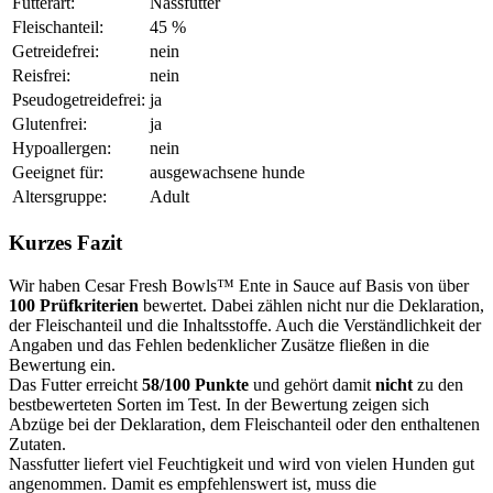
Futterart:
Nassfutter
Fleischanteil:
45 %
Getreidefrei:
nein
Reisfrei:
nein
Pseudogetreidefrei:
ja
Glutenfrei:
ja
Hypoallergen:
nein
Geeignet für:
ausgewachsene hunde
Altersgruppe:
Adult
Kurzes Fazit
Wir haben Cesar Fresh Bowls™ Ente in Sauce auf Basis von über
100 Prüfkriterien
bewertet. Dabei zählen nicht nur die Deklaration,
der Fleischanteil und die Inhaltsstoffe. Auch die Verständlichkeit der
Angaben und das Fehlen bedenklicher Zusätze fließen in die
Bewertung ein.
Das Futter erreicht
58/100 Punkte
und gehört damit
nicht
zu den
bestbewerteten Sorten im Test. In der Bewertung zeigen sich
Abzüge bei der Deklaration, dem Fleischanteil oder den enthaltenen
Zutaten.
Nassfutter liefert viel Feuchtigkeit und wird von vielen Hunden gut
angenommen. Damit es empfehlenswert ist, muss die