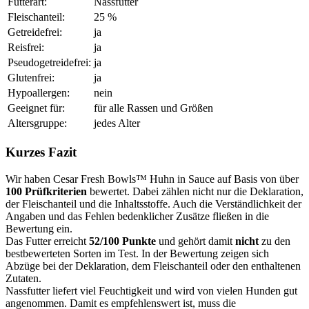
Futterart:
Nassfutter
Fleischanteil:
25 %
Getreidefrei:
ja
Reisfrei:
ja
Pseudogetreidefrei:
ja
Glutenfrei:
ja
Hypoallergen:
nein
Geeignet für:
für alle Rassen und Größen
Altersgruppe:
jedes Alter
Kurzes Fazit
Wir haben Cesar Fresh Bowls™ Huhn in Sauce auf Basis von über
100 Prüfkriterien
bewertet. Dabei zählen nicht nur die Deklaration,
der Fleischanteil und die Inhaltsstoffe. Auch die Verständlichkeit der
Angaben und das Fehlen bedenklicher Zusätze fließen in die
Bewertung ein.
Das Futter erreicht
52/100 Punkte
und gehört damit
nicht
zu den
bestbewerteten Sorten im Test. In der Bewertung zeigen sich
Abzüge bei der Deklaration, dem Fleischanteil oder den enthaltenen
Zutaten.
Nassfutter liefert viel Feuchtigkeit und wird von vielen Hunden gut
angenommen. Damit es empfehlenswert ist, muss die