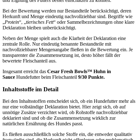
und Eignung des Futters besser einschätzen zu können.
Bei der Bewertung werden nur Bestandteile berücksichtigt, deren
Herkunft und Menge eindeutig nachvollziehbar sind. Begriffe wie
„
Protein
“, „
tierisches Fett
“ oder Sammelbezeichnungen ohne klare
Deklaration bleiben unberücksichtigt.
Neben der Menge spielt auch die Klarheit der Deklaration eine
zentrale Rolle. Nur eindeutig benannte Bestandteile mit
nachvollziehbarer Mengenangabe fließen in die Bewertung ein. Je
transparenter die Zusammensetzung ist, desto höher fällt der
bewertete Fleischanteil aus.
Insgesamt erreicht das
Cesar
Fresh Bowls™ Huhn in
Sauce
Hundefutter beim Fleischanteil
9/30 Punkte.
Inhaltsstoffe im Detail
Bei den Inhaltsstoffen entscheidet sich, ob ein Hundefutter mehr als
nur eine vollständige Deklaration bietet. Hier zeigt sich, ob auf
unnötige Zusätze verzichtet wird, ob Rohstoffe nachvollziehbar
deklariert sind und ob die Zusammensetzung wirklich zur
natürlichen Ernährung des Hundes passt.
Es fließen ausschließlich solche Stoffe ein, die entweder qualitativ
fragwürdig sind, die Herkunft nicht offenlegen oder problematisch