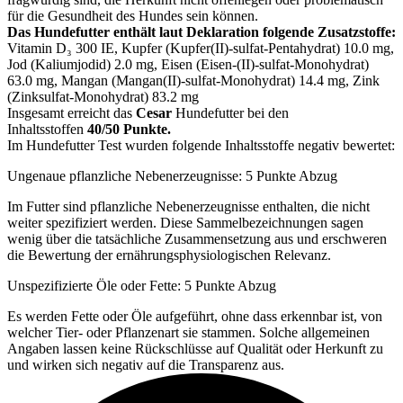
für die Gesundheit des Hundes sein können.
Das Hundefutter enthält laut Deklaration folgende Zusatzstoffe:
Vitamin D₃ 300 IE, Kupfer (Kupfer(II)-sulfat-Pentahydrat) 10.0 mg,
Jod (Kaliumjodid) 2.0 mg, Eisen (Eisen-(II)-sulfat-Monohydrat)
63.0 mg, Mangan (Mangan(II)-sulfat-Monohydrat) 14.4 mg, Zink
(Zinksulfat-Monohydrat) 83.2 mg
Insgesamt erreicht das
Cesar
Hundefutter bei den
Inhaltsstoffen
40/50 Punkte.
Im Hundefutter Test wurden folgende Inhaltsstoffe negativ bewertet:
Ungenaue pflanzliche Nebenerzeugnisse: 5 Punkte Abzug
Im Futter sind pflanzliche Nebenerzeugnisse enthalten, die nicht
weiter spezifiziert werden. Diese Sammelbezeichnungen sagen
wenig über die tatsächliche Zusammensetzung aus und erschweren
die Bewertung der ernährungsphysiologischen Relevanz.
Unspezifizierte Öle oder Fette: 5 Punkte Abzug
Es werden Fette oder Öle aufgeführt, ohne dass erkennbar ist, von
welcher Tier- oder Pflanzenart sie stammen. Solche allgemeinen
Angaben lassen keine Rückschlüsse auf Qualität oder Herkunft zu
und wirken sich negativ auf die Transparenz aus.