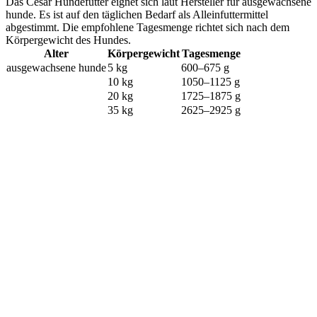
Das Cesar Hundefutter eignet sich laut Hersteller für ausgewachsene
hunde. Es ist auf den täglichen Bedarf als Alleinfuttermittel
abgestimmt. Die empfohlene Tagesmenge richtet sich nach dem
Körpergewicht des Hundes.
Alter
Körpergewicht
Tagesmenge
ausgewachsene hunde
5 kg
600–675 g
10 kg
1050–1125 g
20 kg
1725–1875 g
35 kg
2625–2925 g