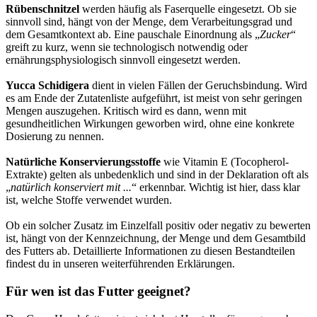
Rübenschnitzel
werden häufig als Faserquelle eingesetzt. Ob sie
sinnvoll sind, hängt von der Menge, dem Verarbeitungsgrad und
dem Gesamtkontext ab. Eine pauschale Einordnung als „
Zucker
“
greift zu kurz, wenn sie technologisch notwendig oder
ernährungsphysiologisch sinnvoll eingesetzt werden.
Yucca Schidigera
dient in vielen Fällen der Geruchsbindung. Wird
es am Ende der Zutatenliste aufgeführt, ist meist von sehr geringen
Mengen auszugehen. Kritisch wird es dann, wenn mit
gesundheitlichen Wirkungen geworben wird, ohne eine konkrete
Dosierung zu nennen.
Natürliche Konservierungsstoffe
wie Vitamin E (Tocopherol-
Extrakte) gelten als unbedenklich und sind in der Deklaration oft als
„
natürlich konserviert mit ...
“ erkennbar. Wichtig ist hier, dass klar
ist, welche Stoffe verwendet wurden.
Ob ein solcher Zusatz im Einzelfall positiv oder negativ zu bewerten
ist, hängt von der Kennzeichnung, der Menge und dem Gesamtbild
des Futters ab. Detaillierte Informationen zu diesen Bestandteilen
findest du in unseren weiterführenden Erklärungen.
Für wen ist das Futter geeignet?