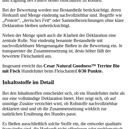
und Eignung des Futters besser einschätzen zu können.
Bei der Bewertung werden nur Bestandteile berücksichtigt, deren
Herkunft und Menge eindeutig nachvollziehbar sind. Begriffe wie
„
Protein
“, „
tierisches Fett
“ oder Sammelbezeichnungen ohne klare
Deklaration bleiben unberücksichtigt.
Neben der Menge spielt auch die Klarheit der Deklaration eine
zentrale Rolle. Nur eindeutig benannte Bestandteile mit
nachvollziehbarer Mengenangabe fließen in die Bewertung ein. Je
transparenter die Zusammensetzung ist, desto höher fällt der
bewertete Fleischanteil aus.
Insgesamt erreicht das
Cesar
Natural Goodness™ Terrine Bio
mit Fisch
Hundefutter beim Fleischanteil
0/30 Punkte.
Inhaltsstoffe im Detail
Bei den Inhaltsstoffen entscheidet sich, ob ein Hundefutter mehr als
nur eine vollständige Deklaration bietet. Hier zeigt sich, ob auf
unnötige Zusätze verzichtet wird, ob Rohstoffe nachvollziehbar
deklariert sind und ob die Zusammensetzung wirklich zur
natürlichen Ernährung des Hundes passt.
Es fließen ausschließlich solche Stoffe ein, die entweder qualitativ
fragwürdig sind, die Herkunft nicht offenlegen oder problematisch