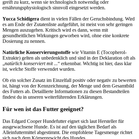
greift zu kurz, wenn sie technologisch notwendig oder
ernährungsphysiologisch sinnvoll eingesetzt werden.
Yucca Schidigera
dient in vielen Fällen der Geruchsbindung. Wird
es am Ende der Zutatenliste aufgeführt, ist meist von sehr geringen
Mengen auszugehen. Kritisch wird es dann, wenn mit
gesundheitlichen Wirkungen geworben wird, ohne eine konkrete
Dosierung zu nennen.
Natürliche Konservierungsstoffe
wie Vitamin E (Tocopherol-
Extrakte) gelten als unbedenklich und sind in der Deklaration oft als
„
natürlich konserviert mit ...
“ erkennbar. Wichtig ist hier, dass klar
ist, welche Stoffe verwendet wurden.
Ob ein solcher Zusatz im Einzelfall positiv oder negativ zu bewerten
ist, hängt von der Kennzeichnung, der Menge und dem Gesamtbild
des Futters ab. Detaillierte Informationen zu diesen Bestandteilen
findest du in unseren weiterführenden Erklärungen.
Für wen ist das Futter geeignet?
Das Edgard Cooper Hundefutter eignet sich laut Hersteller für
ausgewachsene Hunde. Es ist auf den täglichen Bedarf als
Alleinfuttermittel abgestimmt. Die empfohlene Tagesmenge richtet
sich nach dem Körpergewicht des Hundes.