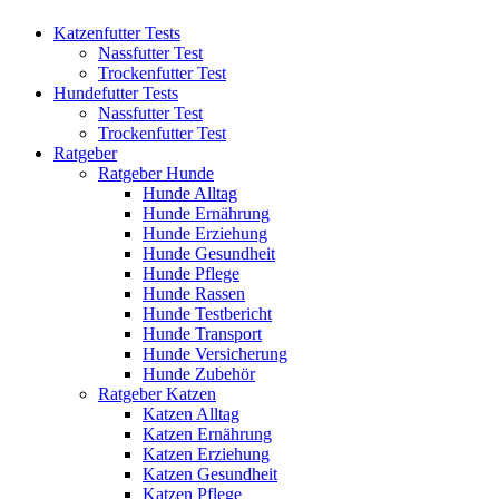
Katzenfutter Tests
Nassfutter Test
Trockenfutter Test
Hundefutter Tests
Nassfutter Test
Trockenfutter Test
Ratgeber
Ratgeber Hunde
Hunde Alltag
Hunde Ernährung
Hunde Erziehung
Hunde Gesundheit
Hunde Pflege
Hunde Rassen
Hunde Testbericht
Hunde Transport
Hunde Versicherung
Hunde Zubehör
Ratgeber Katzen
Katzen Alltag
Katzen Ernährung
Katzen Erziehung
Katzen Gesundheit
Katzen Pflege