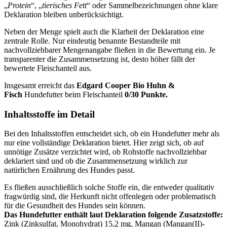
„
Protein
“, „
tierisches Fett
“ oder Sammelbezeichnungen ohne klare
Deklaration bleiben unberücksichtigt.
Neben der Menge spielt auch die Klarheit der Deklaration eine
zentrale Rolle. Nur eindeutig benannte Bestandteile mit
nachvollziehbarer Mengenangabe fließen in die Bewertung ein. Je
transparenter die Zusammensetzung ist, desto höher fällt der
bewertete Fleischanteil aus.
Insgesamt erreicht das
Edgard Cooper
Bio Huhn &
Fisch
Hundefutter beim Fleischanteil
0/30 Punkte.
Inhaltsstoffe im Detail
Bei den Inhaltsstoffen entscheidet sich, ob ein Hundefutter mehr als
nur eine vollständige Deklaration bietet. Hier zeigt sich, ob auf
unnötige Zusätze verzichtet wird, ob Rohstoffe nachvollziehbar
deklariert sind und ob die Zusammensetzung wirklich zur
natürlichen Ernährung des Hundes passt.
Es fließen ausschließlich solche Stoffe ein, die entweder qualitativ
fragwürdig sind, die Herkunft nicht offenlegen oder problematisch
für die Gesundheit des Hundes sein können.
Das Hundefutter enthält laut Deklaration folgende Zusatzstoffe:
Zink (Zinksulfat, Monohydrat) 15,2 mg, Mangan (Mangan(II)-