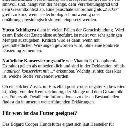
sinnvoll sind, hängt von der Menge, dem Verarbeitungsgrad und
dem Gesamtkontext ab. Eine pauschale Einordnung als „
Zucker
“
greift zu kurz, wenn sie technologisch notwendig oder
ernährungsphysiologisch sinnvoll eingesetzt werden.
Yucca Schidigera
dient in vielen Fällen der Geruchsbindung. Wird
es am Ende der Zutatenliste aufgeführt, ist meist von sehr geringen
Mengen auszugehen. Kritisch wird es dann, wenn mit
gesundheitlichen Wirkungen geworben wird, ohne eine konkrete
Dosierung zu nennen.
Natürliche Konservierungsstoffe
wie Vitamin E (Tocopherol-
Extrakte) gelten als unbedenklich und sind in der Deklaration oft als
„
natürlich konserviert mit ...
“ erkennbar. Wichtig ist hier, dass klar
ist, welche Stoffe verwendet wurden.
Ob ein solcher Zusatz im Einzelfall positiv oder negativ zu bewerten
ist, hängt von der Kennzeichnung, der Menge und dem Gesamtbild
des Futters ab. Detaillierte Informationen zu diesen Bestandteilen
findest du in unseren weiterführenden Erklärungen.
Für wen ist das Futter geeignet?
Das Edgard Cooper Hundefutter eignet sich laut Hersteller für