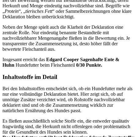
Bei der Bewertung werden nur Bestandteile berücksichtigt, deren
Herkunft und Menge eindeutig nachvollziehbar sind. Begriffe wie
„
Protein
“, „
tierisches Fett
“ oder Sammelbezeichnungen ohne klare
Deklaration bleiben unberücksichtigt.
Neben der Menge spielt auch die Klarheit der Deklaration eine
zentrale Rolle. Nur eindeutig benannte Bestandteile mit
nachvollziehbarer Mengenangabe fließen in die Bewertung ein. Je
transparenter die Zusammensetzung ist, desto höher fällt der
bewertete Fleischanteil aus.
Insgesamt erreicht das
Edgard Cooper
Sagenhafte Ente &
Huhn
Hundefutter beim Fleischanteil
0/30 Punkte.
Inhaltsstoffe im Detail
Bei den Inhaltsstoffen entscheidet sich, ob ein Hundefutter mehr als
nur eine vollständige Deklaration bietet. Hier zeigt sich, ob auf
unnötige Zusätze verzichtet wird, ob Rohstoffe nachvollziehbar
deklariert sind und ob die Zusammensetzung wirklich zur
natürlichen Ernährung des Hundes passt.
Es fließen ausschließlich solche Stoffe ein, die entweder qualitativ
fragwürdig sind, die Herkunft nicht offenlegen oder problematisch
für die Gesundheit des Hundes sein können.