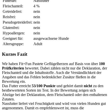
Futterart:
Nassfutter
Fleischanteil:
4 %
Getreidefrei:
nein
Reisfrei:
nein
Pseudogetreidefrei:
nein
Glutenfrei:
nein
Hypoallergen:
nein
Geeignet für:
ausgewachsene Hunde
Altersgruppe:
Adult
Kurzes Fazit
Wir haben Fit+Fun Pastete Geflügelherzen auf Basis von über
100
Prüfkriterien
bewertet. Dabei zählen nicht nur die Deklaration, der
Fleischanteil und die Inhaltsstoffe. Auch die Verständlichkeit der
Angaben und das Fehlen bedenklicher Zusätze fließen in die
Bewertung ein.
Das Futter erreicht
53/100 Punkte
und gehört damit
nicht
zu den
bestbewerteten Sorten im Test. In der Bewertung zeigen sich
Abzüge bei der Deklaration, dem Fleischanteil oder den enthaltenen
Zutaten.
Nassfutter liefert viel Feuchtigkeit und wird von vielen Hunden gut
angenommen. Damit es empfehlenswert ist, muss die