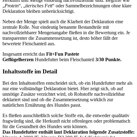
Herkunft und Menge eindeutig nachvollziehbar sind. Begriffe wie
„
Protein
“, „
tierisches Fett
“ oder Sammelbezeichnungen ohne klare
Deklaration bleiben unberücksichtigt.
Neben der Menge spielt auch die Klarheit der Deklaration eine
zentrale Rolle. Nur eindeutig benannte Bestandteile mit
nachvollziehbarer Mengenangabe fließen in die Bewertung ein. Je
transparenter die Zusammensetzung ist, desto höher fällt der
bewertete Fleischanteil aus.
Insgesamt erreicht das
Fit+Fun
Pastete
Geflügelherzen
Hundefutter beim Fleischanteil
3/30 Punkte.
Inhaltsstoffe im Detail
Bei den Inhaltsstoffen entscheidet sich, ob ein Hundefutter mehr als
nur eine vollständige Deklaration bietet. Hier zeigt sich, ob auf
unnötige Zusätze verzichtet wird, ob Rohstoffe nachvollziehbar
deklariert sind und ob die Zusammensetzung wirklich zur
natürlichen Ernährung des Hundes passt.
Es fließen ausschließlich solche Stoffe ein, die entweder qualitativ
fragwürdig sind, die Herkunft nicht offenlegen oder problematisch
für die Gesundheit des Hundes sein können.
Das Hundefutter enthält laut Deklaration folgende Zusatzstoffe: