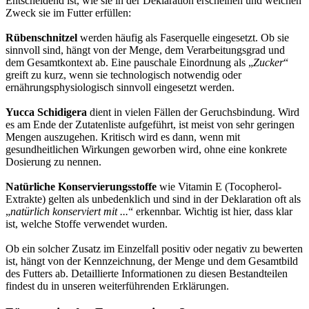
Entscheidend ist, wie sie in der Deklaration erscheinen und welchen
Zweck sie im Futter erfüllen:
Rübenschnitzel
werden häufig als Faserquelle eingesetzt. Ob sie
sinnvoll sind, hängt von der Menge, dem Verarbeitungsgrad und
dem Gesamtkontext ab. Eine pauschale Einordnung als „
Zucker
“
greift zu kurz, wenn sie technologisch notwendig oder
ernährungsphysiologisch sinnvoll eingesetzt werden.
Yucca Schidigera
dient in vielen Fällen der Geruchsbindung. Wird
es am Ende der Zutatenliste aufgeführt, ist meist von sehr geringen
Mengen auszugehen. Kritisch wird es dann, wenn mit
gesundheitlichen Wirkungen geworben wird, ohne eine konkrete
Dosierung zu nennen.
Natürliche Konservierungsstoffe
wie Vitamin E (Tocopherol-
Extrakte) gelten als unbedenklich und sind in der Deklaration oft als
„
natürlich konserviert mit ...
“ erkennbar. Wichtig ist hier, dass klar
ist, welche Stoffe verwendet wurden.
Ob ein solcher Zusatz im Einzelfall positiv oder negativ zu bewerten
ist, hängt von der Kennzeichnung, der Menge und dem Gesamtbild
des Futters ab. Detaillierte Informationen zu diesen Bestandteilen
findest du in unseren weiterführenden Erklärungen.