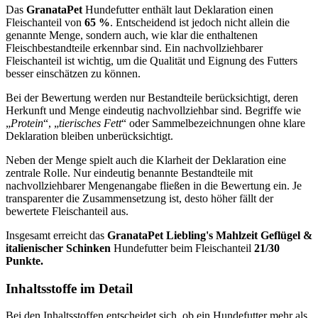
Das
GranataPet
Hundefutter enthält laut Deklaration einen
Fleischanteil von
65 %
. Entscheidend ist jedoch nicht allein die
genannte Menge, sondern auch, wie klar die enthaltenen
Fleischbestandteile erkennbar sind. Ein nachvollziehbarer
Fleischanteil ist wichtig, um die Qualität und Eignung des Futters
besser einschätzen zu können.
Bei der Bewertung werden nur Bestandteile berücksichtigt, deren
Herkunft und Menge eindeutig nachvollziehbar sind. Begriffe wie
„
Protein
“, „
tierisches Fett
“ oder Sammelbezeichnungen ohne klare
Deklaration bleiben unberücksichtigt.
Neben der Menge spielt auch die Klarheit der Deklaration eine
zentrale Rolle. Nur eindeutig benannte Bestandteile mit
nachvollziehbarer Mengenangabe fließen in die Bewertung ein. Je
transparenter die Zusammensetzung ist, desto höher fällt der
bewertete Fleischanteil aus.
Insgesamt erreicht das
GranataPet
Liebling's Mahlzeit Geflügel &
italienischer Schinken
Hundefutter beim Fleischanteil
21/30
Punkte.
Inhaltsstoffe im Detail
Bei den Inhaltsstoffen entscheidet sich, ob ein Hundefutter mehr als