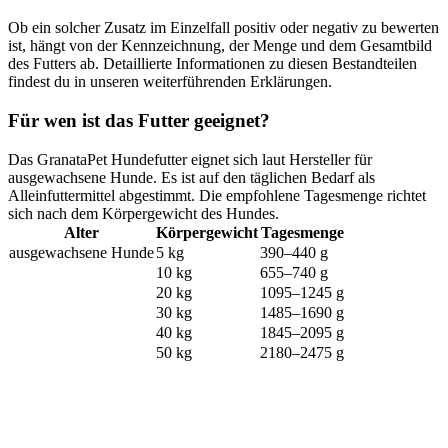
Ob ein solcher Zusatz im Einzelfall positiv oder negativ zu bewerten
ist, hängt von der Kennzeichnung, der Menge und dem Gesamtbild
des Futters ab. Detaillierte Informationen zu diesen Bestandteilen
findest du in unseren weiterführenden Erklärungen.
Für wen ist das Futter geeignet?
Das GranataPet Hundefutter eignet sich laut Hersteller für
ausgewachsene Hunde. Es ist auf den täglichen Bedarf als
Alleinfuttermittel abgestimmt. Die empfohlene Tagesmenge richtet
sich nach dem Körpergewicht des Hundes.
Alter
Körpergewicht
Tagesmenge
ausgewachsene Hunde
5 kg
390–440 g
10 kg
655–740 g
20 kg
1095–1245 g
30 kg
1485–1690 g
40 kg
1845–2095 g
50 kg
2180–2475 g