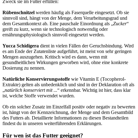
Zweck sie im Futter erfüllen:
Rübenschnitzel
werden häufig als Faserquelle eingesetzt. Ob sie
sinnvoll sind, hängt von der Menge, dem Verarbeitungsgrad und
dem Gesamtkontext ab. Eine pauschale Einordnung als „
Zucker
“
greift zu kurz, wenn sie technologisch notwendig oder
ernährungsphysiologisch sinnvoll eingesetzt werden.
Yucca Schidigera
dient in vielen Fällen der Geruchsbindung. Wird
es am Ende der Zutatenliste aufgeführt, ist meist von sehr geringen
Mengen auszugehen. Kritisch wird es dann, wenn mit
gesundheitlichen Wirkungen geworben wird, ohne eine konkrete
Dosierung zu nennen.
Natürliche Konservierungsstoffe
wie Vitamin E (Tocopherol-
Extrakte) gelten als unbedenklich und sind in der Deklaration oft als
„
natürlich konserviert mit ...
“ erkennbar. Wichtig ist hier, dass klar
ist, welche Stoffe verwendet wurden.
Ob ein solcher Zusatz im Einzelfall positiv oder negativ zu bewerten
ist, hängt von der Kennzeichnung, der Menge und dem Gesamtbild
des Futters ab. Detaillierte Informationen zu diesen Bestandteilen
findest du in unseren weiterführenden Erklärungen.
Für wen ist das Futter geeignet?