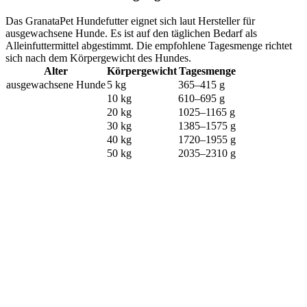
Das GranataPet Hundefutter eignet sich laut Hersteller für
ausgewachsene Hunde. Es ist auf den täglichen Bedarf als
Alleinfuttermittel abgestimmt. Die empfohlene Tagesmenge richtet
sich nach dem Körpergewicht des Hundes.
Alter
Körpergewicht
Tagesmenge
ausgewachsene Hunde
5 kg
365–415 g
10 kg
610–695 g
20 kg
1025–1165 g
30 kg
1385–1575 g
40 kg
1720–1955 g
50 kg
2035–2310 g