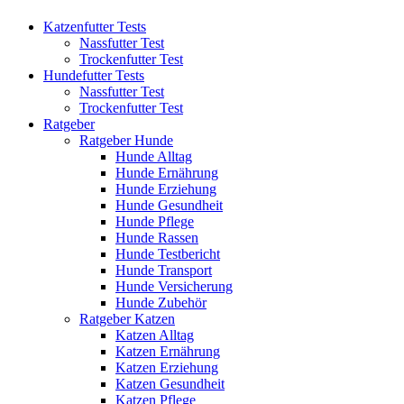
Katzenfutter Tests
Nassfutter Test
Trockenfutter Test
Hundefutter Tests
Nassfutter Test
Trockenfutter Test
Ratgeber
Ratgeber Hunde
Hunde Alltag
Hunde Ernährung
Hunde Erziehung
Hunde Gesundheit
Hunde Pflege
Hunde Rassen
Hunde Testbericht
Hunde Transport
Hunde Versicherung
Hunde Zubehör
Ratgeber Katzen
Katzen Alltag
Katzen Ernährung
Katzen Erziehung
Katzen Gesundheit
Katzen Pflege