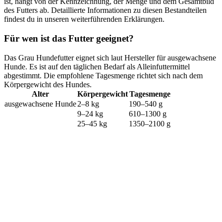
ist, hängt von der Kennzeichnung, der Menge und dem Gesamtbild
des Futters ab. Detaillierte Informationen zu diesen Bestandteilen
findest du in unseren weiterführenden Erklärungen.
Für wen ist das Futter geeignet?
Das Grau Hundefutter eignet sich laut Hersteller für ausgewachsene
Hunde. Es ist auf den täglichen Bedarf als Alleinfuttermittel
abgestimmt. Die empfohlene Tagesmenge richtet sich nach dem
Körpergewicht des Hundes.
Alter
Körpergewicht
Tagesmenge
ausgewachsene Hunde
2–8 kg
190–540 g
9–24 kg
610–1300 g
25–45 kg
1350–2100 g