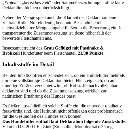
„
Protein
“, „
tierisches Fett
“ oder Sammelbezeichnungen ohne klare
Deklaration bleiben unberücksichtigt.
Neben der Menge spielt auch die Klarheit der Deklaration eine
zentrale Rolle. Nur eindeutig benannte Bestandteile mit
nachvollziehbarer Mengenangabe fließen in die Bewertung ein. Je
transparenter die Zusammensetzung ist, desto höher fällt der
bewertete Fleischanteil aus.
Insgesamt erreicht das
Grau
Geflügel mit Pastinake &
Brokkoli
Hundefutter beim Fleischanteil
21/30 Punkte.
Inhaltsstoffe im Detail
Bei den Inhaltsstoffen entscheidet sich, ob ein Hundefutter mehr als
nur eine vollständige Deklaration bietet. Hier zeigt sich, ob auf
unnötige Zusätze verzichtet wird, ob Rohstoffe nachvollziehbar
deklariert sind und ob die Zusammensetzung wirklich zur
natürlichen Ernährung des Hundes passt.
Es fließen ausschließlich solche Stoffe ein, die entweder qualitativ
fragwürdig sind, die Herkunft nicht offenlegen oder problematisch
für die Gesundheit des Hundes sein können.
Das Hundefutter enthält laut Deklaration folgende Zusatzstoffe:
Vitamin D3: 200 I.E., Zink (Zinksulfat, Monohydrat): 25 mg,