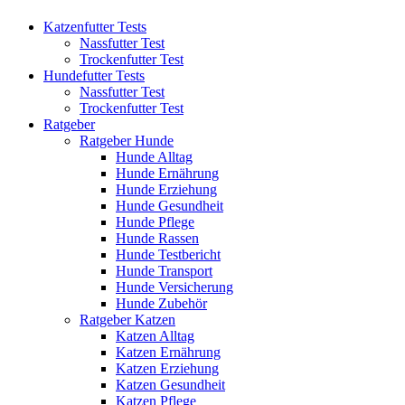
Katzenfutter Tests
Nassfutter Test
Trockenfutter Test
Hundefutter Tests
Nassfutter Test
Trockenfutter Test
Ratgeber
Ratgeber Hunde
Hunde Alltag
Hunde Ernährung
Hunde Erziehung
Hunde Gesundheit
Hunde Pflege
Hunde Rassen
Hunde Testbericht
Hunde Transport
Hunde Versicherung
Hunde Zubehör
Ratgeber Katzen
Katzen Alltag
Katzen Ernährung
Katzen Erziehung
Katzen Gesundheit
Katzen Pflege