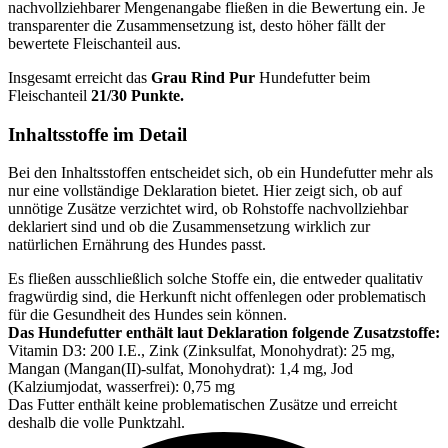
nachvollziehbarer Mengenangabe fließen in die Bewertung ein. Je
transparenter die Zusammensetzung ist, desto höher fällt der
bewertete Fleischanteil aus.
Insgesamt erreicht das
Grau
Rind Pur
Hundefutter beim
Fleischanteil
21/30 Punkte.
Inhaltsstoffe im Detail
Bei den Inhaltsstoffen entscheidet sich, ob ein Hundefutter mehr als
nur eine vollständige Deklaration bietet. Hier zeigt sich, ob auf
unnötige Zusätze verzichtet wird, ob Rohstoffe nachvollziehbar
deklariert sind und ob die Zusammensetzung wirklich zur
natürlichen Ernährung des Hundes passt.
Es fließen ausschließlich solche Stoffe ein, die entweder qualitativ
fragwürdig sind, die Herkunft nicht offenlegen oder problematisch
für die Gesundheit des Hundes sein können.
Das Hundefutter enthält laut Deklaration folgende Zusatzstoffe:
Vitamin D3: 200 I.E., Zink (Zinksulfat, Monohydrat): 25 mg,
Mangan (Mangan(II)-sulfat, Monohydrat): 1,4 mg, Jod
(Kalziumjodat, wasserfrei): 0,75 mg
Das Futter enthält keine problematischen Zusätze und erreicht
deshalb die volle Punktzahl.