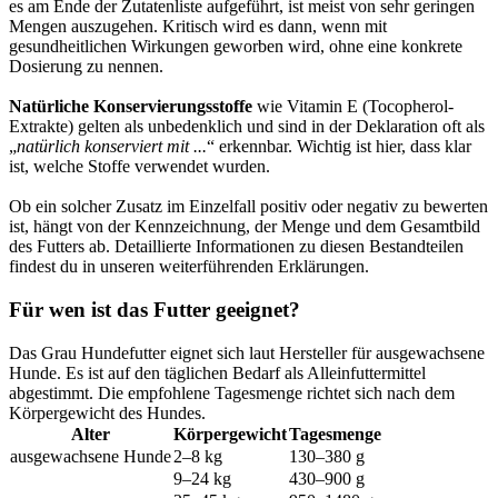
es am Ende der Zutatenliste aufgeführt, ist meist von sehr geringen
Mengen auszugehen. Kritisch wird es dann, wenn mit
gesundheitlichen Wirkungen geworben wird, ohne eine konkrete
Dosierung zu nennen.
Natürliche Konservierungsstoffe
wie Vitamin E (Tocopherol-
Extrakte) gelten als unbedenklich und sind in der Deklaration oft als
„
natürlich konserviert mit ...
“ erkennbar. Wichtig ist hier, dass klar
ist, welche Stoffe verwendet wurden.
Ob ein solcher Zusatz im Einzelfall positiv oder negativ zu bewerten
ist, hängt von der Kennzeichnung, der Menge und dem Gesamtbild
des Futters ab. Detaillierte Informationen zu diesen Bestandteilen
findest du in unseren weiterführenden Erklärungen.
Für wen ist das Futter geeignet?
Das Grau Hundefutter eignet sich laut Hersteller für ausgewachsene
Hunde. Es ist auf den täglichen Bedarf als Alleinfuttermittel
abgestimmt. Die empfohlene Tagesmenge richtet sich nach dem
Körpergewicht des Hundes.
Alter
Körpergewicht
Tagesmenge
ausgewachsene Hunde
2–8 kg
130–380 g
9–24 kg
430–900 g