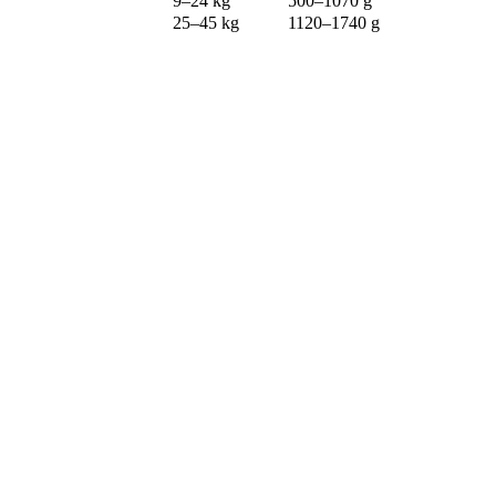
9–24 kg
500–1070 g
25–45 kg
1120–1740 g