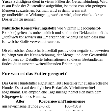
Yucca Schidigera
dient in vielen Fällen der Geruchsbindung. Wird
es am Ende der Zutatenliste aufgeführt, ist meist von sehr geringen
Mengen auszugehen. Kritisch wird es dann, wenn mit
gesundheitlichen Wirkungen geworben wird, ohne eine konkrete
Dosierung zu nennen.
Natürliche Konservierungsstoffe
wie Vitamin E (Tocopherol-
Extrakte) gelten als unbedenklich und sind in der Deklaration oft als
„
natürlich konserviert mit ...
“ erkennbar. Wichtig ist hier, dass klar
ist, welche Stoffe verwendet wurden.
Ob ein solcher Zusatz im Einzelfall positiv oder negativ zu bewerten
ist, hängt von der Kennzeichnung, der Menge und dem Gesamtbild
des Futters ab. Detaillierte Informationen zu diesen Bestandteilen
findest du in unseren weiterführenden Erklärungen.
Für wen ist das Futter geeignet?
Das Grau Hundefutter eignet sich laut Hersteller für ausgewachsene
Hunde. Es ist auf den täglichen Bedarf als Alleinfuttermittel
abgestimmt. Die empfohlene Tagesmenge richtet sich nach dem
Körpergewicht des Hundes.
Alter
Körpergewicht
Tagesmenge
ausgewachsene Hunde
2–8 kg
160–450 g