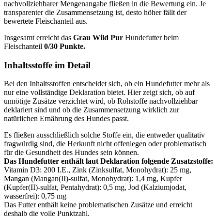
nachvollziehbarer Mengenangabe fließen in die Bewertung ein. Je
transparenter die Zusammensetzung ist, desto höher fällt der
bewertete Fleischanteil aus.
Insgesamt erreicht das
Grau
Wild Pur
Hundefutter beim
Fleischanteil
0/30 Punkte.
Inhaltsstoffe im Detail
Bei den Inhaltsstoffen entscheidet sich, ob ein Hundefutter mehr als
nur eine vollständige Deklaration bietet. Hier zeigt sich, ob auf
unnötige Zusätze verzichtet wird, ob Rohstoffe nachvollziehbar
deklariert sind und ob die Zusammensetzung wirklich zur
natürlichen Ernährung des Hundes passt.
Es fließen ausschließlich solche Stoffe ein, die entweder qualitativ
fragwürdig sind, die Herkunft nicht offenlegen oder problematisch
für die Gesundheit des Hundes sein können.
Das Hundefutter enthält laut Deklaration folgende Zusatzstoffe:
Vitamin D3: 200 I.E., Zink (Zinksulfat, Monohydrat): 25 mg,
Mangan (Mangan(II)-sulfat, Monohydrat): 1,4 mg, Kupfer
(Kupfer(II)-sulfat, Pentahydrat): 0,5 mg, Jod (Kalziumjodat,
wasserfrei): 0,75 mg
Das Futter enthält keine problematischen Zusätze und erreicht
deshalb die volle Punktzahl.