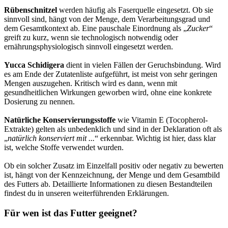
Rübenschnitzel
werden häufig als Faserquelle eingesetzt. Ob sie
sinnvoll sind, hängt von der Menge, dem Verarbeitungsgrad und
dem Gesamtkontext ab. Eine pauschale Einordnung als „
Zucker
“
greift zu kurz, wenn sie technologisch notwendig oder
ernährungsphysiologisch sinnvoll eingesetzt werden.
Yucca Schidigera
dient in vielen Fällen der Geruchsbindung. Wird
es am Ende der Zutatenliste aufgeführt, ist meist von sehr geringen
Mengen auszugehen. Kritisch wird es dann, wenn mit
gesundheitlichen Wirkungen geworben wird, ohne eine konkrete
Dosierung zu nennen.
Natürliche Konservierungsstoffe
wie Vitamin E (Tocopherol-
Extrakte) gelten als unbedenklich und sind in der Deklaration oft als
„
natürlich konserviert mit ...
“ erkennbar. Wichtig ist hier, dass klar
ist, welche Stoffe verwendet wurden.
Ob ein solcher Zusatz im Einzelfall positiv oder negativ zu bewerten
ist, hängt von der Kennzeichnung, der Menge und dem Gesamtbild
des Futters ab. Detaillierte Informationen zu diesen Bestandteilen
findest du in unseren weiterführenden Erklärungen.
Für wen ist das Futter geeignet?