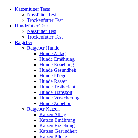
Katzenfutter Tests
Nassfutter Test
Trockenfutter Test
Hundefutter Tests
Nassfutter Test
Trockenfutter Test
Ratgeber
Ratgeber Hunde
Hunde Alltag
Hunde Ernährung
Hunde Erziehung
Hunde Gesundheit
Hunde Pflege
Hunde Rassen
Hunde Testbericht
Hunde Transport
Hunde Versicherung
Hunde Zubehör
Ratgeber Katzen
Katzen Alltag
Katzen Ernährung
Katzen Erziehung
Katzen Gesundheit
Katzen Pflege