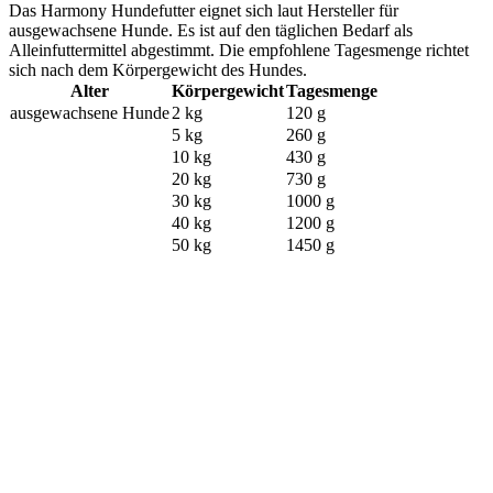
Das Harmony Hundefutter eignet sich laut Hersteller für
ausgewachsene Hunde. Es ist auf den täglichen Bedarf als
Alleinfuttermittel abgestimmt. Die empfohlene Tagesmenge richtet
sich nach dem Körpergewicht des Hundes.
Alter
Körpergewicht
Tagesmenge
ausgewachsene Hunde
2 kg
120 g
5 kg
260 g
10 kg
430 g
20 kg
730 g
30 kg
1000 g
40 kg
1200 g
50 kg
1450 g