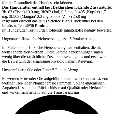
für die Gesundheit des Hundes sein können.
Das Hundefutter enthält laut Deklaration folgende Zusatzstoffe:
3b103 (Eisen) 10,0 mg, 3b202 (Jod) 0,3 mg, 3b405 (Kupfer) 1,7
mg, 3b502 (Mangan) 2,2 mg, 3b603 (Zink) 25,8 mg
Insgesamt erreicht das
Hill's Science Plan
Hundefutter bei den
Inhaltsstoffen
40/50 Punkte.
Im Hundefutter Test wurden folgende Inhaltsstoffe negativ bewertet:
Ungenaue pflanzliche Nebenerzeugnisse: 5 Punkte Abzug
Im Futter sind pflanzliche Nebenerzeugnisse enthalten, die nicht
weiter spezifiziert werden. Diese Sammelbezeichnungen sagen
wenig über die tatsächliche Zusammensetzung aus und erschweren
die Bewertung der ernährungsphysiologischen Relevanz.
Unspezifizierte Öle oder Fette: 5 Punkte Abzug
Es werden Fette oder Öle aufgeführt, ohne dass erkennbar ist, von
welcher Tier- oder Pflanzenart sie stammen. Solche allgemeinen
Angaben lassen keine Rückschlüsse auf Qualität oder Herkunft zu
und wirken sich negativ auf die Transparenz aus.