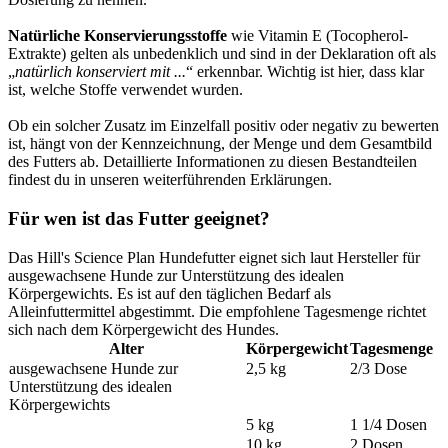
Natürliche Konservierungsstoffe
wie Vitamin E (Tocopherol-
Extrakte) gelten als unbedenklich und sind in der Deklaration oft als
„
natürlich konserviert mit ...
“ erkennbar. Wichtig ist hier, dass klar
ist, welche Stoffe verwendet wurden.
Ob ein solcher Zusatz im Einzelfall positiv oder negativ zu bewerten
ist, hängt von der Kennzeichnung, der Menge und dem Gesamtbild
des Futters ab. Detaillierte Informationen zu diesen Bestandteilen
findest du in unseren weiterführenden Erklärungen.
Für wen ist das Futter geeignet?
Das Hill's Science Plan Hundefutter eignet sich laut Hersteller für
ausgewachsene Hunde zur Unterstützung des idealen
Körpergewichts. Es ist auf den täglichen Bedarf als
Alleinfuttermittel abgestimmt. Die empfohlene Tagesmenge richtet
sich nach dem Körpergewicht des Hundes.
Alter
Körpergewicht
Tagesmenge
ausgewachsene Hunde zur
2,5 kg
2/3 Dose
Unterstützung des idealen
Körpergewichts
5 kg
1 1/4 Dosen
10 kg
2 Dosen