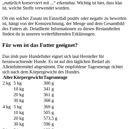
„
natürlich konserviert mit ...
“ erkennbar. Wichtig ist hier, dass klar
ist, welche Stoffe verwendet wurden.
Ob ein solcher Zusatz im Einzelfall positiv oder negativ zu bewerten
ist, hängt von der Kennzeichnung, der Menge und dem Gesamtbild
des Futters ab. Detaillierte Informationen zu diesen Bestandteilen
findest du in unseren weiterführenden Erklärungen.
Für wen ist das Futter geeignet?
Das irish pure Hundefutter eignet sich laut Hersteller für
heranwachsende Hunde. Es ist auf den täglichen Bedarf als
Alleinfuttermittel abgestimmt. Die empfohlene Tagesmenge richtet
sich nach dem Körpergewicht des Hundes.
Alter
Körpergewicht
Tagesmenge
2 kg
5 kg
300 g
10 kg
341 g
20 kg
361 g
30 kg
368 g
4 kg
5 kg
369 g
10 kg
505 g
20 kg
573,5 g
30 kg
596 g