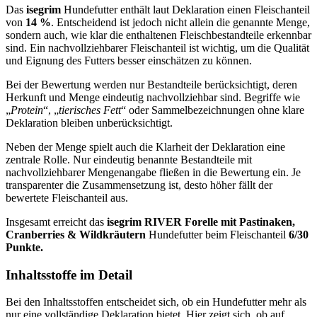
Das
isegrim
Hundefutter enthält laut Deklaration einen Fleischanteil
von
14 %
. Entscheidend ist jedoch nicht allein die genannte Menge,
sondern auch, wie klar die enthaltenen Fleischbestandteile erkennbar
sind. Ein nachvollziehbarer Fleischanteil ist wichtig, um die Qualität
und Eignung des Futters besser einschätzen zu können.
Bei der Bewertung werden nur Bestandteile berücksichtigt, deren
Herkunft und Menge eindeutig nachvollziehbar sind. Begriffe wie
„
Protein
“, „
tierisches Fett
“ oder Sammelbezeichnungen ohne klare
Deklaration bleiben unberücksichtigt.
Neben der Menge spielt auch die Klarheit der Deklaration eine
zentrale Rolle. Nur eindeutig benannte Bestandteile mit
nachvollziehbarer Mengenangabe fließen in die Bewertung ein. Je
transparenter die Zusammensetzung ist, desto höher fällt der
bewertete Fleischanteil aus.
Insgesamt erreicht das
isegrim
RIVER Forelle mit Pastinaken,
Cranberries & Wildkräutern
Hundefutter beim Fleischanteil
6/30
Punkte.
Inhaltsstoffe im Detail
Bei den Inhaltsstoffen entscheidet sich, ob ein Hundefutter mehr als
nur eine vollständige Deklaration bietet. Hier zeigt sich, ob auf