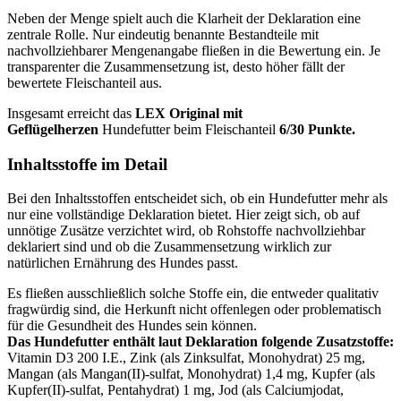
Neben der Menge spielt auch die Klarheit der Deklaration eine
zentrale Rolle. Nur eindeutig benannte Bestandteile mit
nachvollziehbarer Mengenangabe fließen in die Bewertung ein. Je
transparenter die Zusammensetzung ist, desto höher fällt der
bewertete Fleischanteil aus.
Insgesamt erreicht das
LEX
Original mit
Geflügelherzen
Hundefutter beim Fleischanteil
6/30 Punkte.
Inhaltsstoffe im Detail
Bei den Inhaltsstoffen entscheidet sich, ob ein Hundefutter mehr als
nur eine vollständige Deklaration bietet. Hier zeigt sich, ob auf
unnötige Zusätze verzichtet wird, ob Rohstoffe nachvollziehbar
deklariert sind und ob die Zusammensetzung wirklich zur
natürlichen Ernährung des Hundes passt.
Es fließen ausschließlich solche Stoffe ein, die entweder qualitativ
fragwürdig sind, die Herkunft nicht offenlegen oder problematisch
für die Gesundheit des Hundes sein können.
Das Hundefutter enthält laut Deklaration folgende Zusatzstoffe:
Vitamin D3 200 I.E., Zink (als Zinksulfat, Monohydrat) 25 mg,
Mangan (als Mangan(II)-sulfat, Monohydrat) 1,4 mg, Kupfer (als
Kupfer(II)-sulfat, Pentahydrat) 1 mg, Jod (als Calciumjodat,