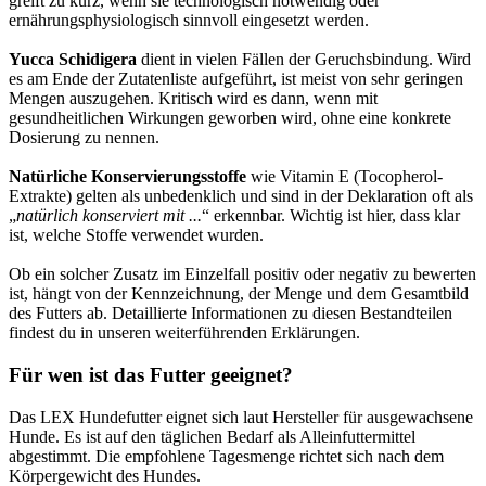
greift zu kurz, wenn sie technologisch notwendig oder
ernährungsphysiologisch sinnvoll eingesetzt werden.
Yucca Schidigera
dient in vielen Fällen der Geruchsbindung. Wird
es am Ende der Zutatenliste aufgeführt, ist meist von sehr geringen
Mengen auszugehen. Kritisch wird es dann, wenn mit
gesundheitlichen Wirkungen geworben wird, ohne eine konkrete
Dosierung zu nennen.
Natürliche Konservierungsstoffe
wie Vitamin E (Tocopherol-
Extrakte) gelten als unbedenklich und sind in der Deklaration oft als
„
natürlich konserviert mit ...
“ erkennbar. Wichtig ist hier, dass klar
ist, welche Stoffe verwendet wurden.
Ob ein solcher Zusatz im Einzelfall positiv oder negativ zu bewerten
ist, hängt von der Kennzeichnung, der Menge und dem Gesamtbild
des Futters ab. Detaillierte Informationen zu diesen Bestandteilen
findest du in unseren weiterführenden Erklärungen.
Für wen ist das Futter geeignet?
Das LEX Hundefutter eignet sich laut Hersteller für ausgewachsene
Hunde. Es ist auf den täglichen Bedarf als Alleinfuttermittel
abgestimmt. Die empfohlene Tagesmenge richtet sich nach dem
Körpergewicht des Hundes.