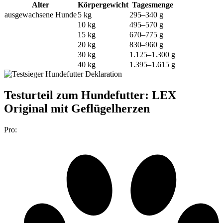
Alter
Körpergewicht
Tagesmenge
ausgewachsene Hunde
5 kg
295–340 g
10 kg
495–570 g
15 kg
670–775 g
20 kg
830–960 g
30 kg
1.125–1.300 g
40 kg
1.395–1.615 g
Testurteil
zum Hundefutter: LEX
Original mit Geflügelherzen
Pro: