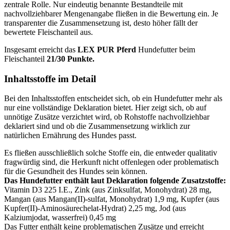
zentrale Rolle. Nur eindeutig benannte Bestandteile mit
nachvollziehbarer Mengenangabe fließen in die Bewertung ein. Je
transparenter die Zusammensetzung ist, desto höher fällt der
bewertete Fleischanteil aus.
Insgesamt erreicht das
LEX
PUR Pferd
Hundefutter beim
Fleischanteil
21/30 Punkte.
Inhaltsstoffe im Detail
Bei den Inhaltsstoffen entscheidet sich, ob ein Hundefutter mehr als
nur eine vollständige Deklaration bietet. Hier zeigt sich, ob auf
unnötige Zusätze verzichtet wird, ob Rohstoffe nachvollziehbar
deklariert sind und ob die Zusammensetzung wirklich zur
natürlichen Ernährung des Hundes passt.
Es fließen ausschließlich solche Stoffe ein, die entweder qualitativ
fragwürdig sind, die Herkunft nicht offenlegen oder problematisch
für die Gesundheit des Hundes sein können.
Das Hundefutter enthält laut Deklaration folgende Zusatzstoffe:
Vitamin D3 225 I.E., Zink (aus Zinksulfat, Monohydrat) 28 mg,
Mangan (aus Mangan(II)-sulfat, Monohydrat) 1,9 mg, Kupfer (aus
Kupfer(II)-Aminosäurechelat-Hydrat) 2,25 mg, Jod (aus
Kalziumjodat, wasserfrei) 0,45 mg
Das Futter enthält keine problematischen Zusätze und erreicht