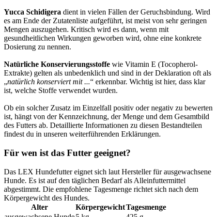
Yucca Schidigera
dient in vielen Fällen der Geruchsbindung. Wird
es am Ende der Zutatenliste aufgeführt, ist meist von sehr geringen
Mengen auszugehen. Kritisch wird es dann, wenn mit
gesundheitlichen Wirkungen geworben wird, ohne eine konkrete
Dosierung zu nennen.
Natürliche Konservierungsstoffe
wie Vitamin E (Tocopherol-
Extrakte) gelten als unbedenklich und sind in der Deklaration oft als
„
natürlich konserviert mit ...
“ erkennbar. Wichtig ist hier, dass klar
ist, welche Stoffe verwendet wurden.
Ob ein solcher Zusatz im Einzelfall positiv oder negativ zu bewerten
ist, hängt von der Kennzeichnung, der Menge und dem Gesamtbild
des Futters ab. Detaillierte Informationen zu diesen Bestandteilen
findest du in unseren weiterführenden Erklärungen.
Für wen ist das Futter geeignet?
Das LEX Hundefutter eignet sich laut Hersteller für ausgewachsene
Hunde. Es ist auf den täglichen Bedarf als Alleinfuttermittel
abgestimmt. Die empfohlene Tagesmenge richtet sich nach dem
Körpergewicht des Hundes.
Alter
Körpergewicht
Tagesmenge
ausgewachsene Hunde
5 kg
425 g