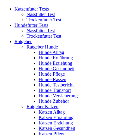
Katzenfutter Tests
Nassfutter Test
Trockenfutter Test
Hundefutter Tests
Nassfutter Test
Trockenfutter Test
Ratgeber
Ratgeber Hunde
Hunde Alltag
Hunde Ernährung
Hunde Erziehung
Hunde Gesundheit
Hunde Pflege
Hunde Rassen
Hunde Testbericht
Hunde Transport
Hunde Versicherung
Hunde Zubehör
Ratgeber Katzen
Katzen Alltag
Katzen Ernährung
Katzen Erziehung
Katzen Gesundheit
Katzen Pflege