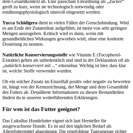
dem Gesamtkontext ab. Eine pauschale Einordnung als „
Zucker
“
greift zu kurz, wenn sie technologisch notwendig oder
ernährungsphysiologisch sinnvoll eingesetzt werden.
Yucca Schidigera
dient in vielen Fällen der Geruchsbindung. Wird
es am Ende der Zutatenliste aufgeführt, ist meist von sehr geringen
Mengen auszugehen. Kritisch wird es dann, wenn mit
gesundheitlichen Wirkungen geworben wird, ohne eine konkrete
Dosierung zu nennen.
Natürliche Konservierungsstoffe
wie Vitamin E (Tocopherol-
Extrakte) gelten als unbedenklich und sind in der Deklaration oft als
„
natürlich konserviert mit ...
“ erkennbar. Wichtig ist hier, dass klar
ist, welche Stoffe verwendet wurden.
Ob ein solcher Zusatz im Einzelfall positiv oder negativ zu bewerten
ist, hängt von der Kennzeichnung, der Menge und dem Gesamtbild
des Futters ab. Detaillierte Informationen zu diesen Bestandteilen
findest du in unseren weiterführenden Erklärungen.
Für wen ist das Futter geeignet?
Das Lukullus Hundefutter eignet sich laut Hersteller für
ausgewachsene Hunde. Es ist auf den täglichen Bedarf als
Alleinfuttermittel abgestimmt. Die empfohlene Tagesmenge richtet