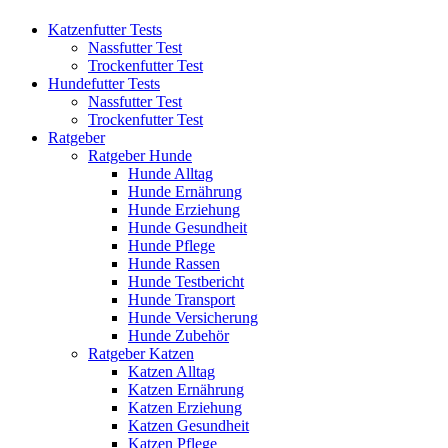
Katzenfutter Tests
Nassfutter Test
Trockenfutter Test
Hundefutter Tests
Nassfutter Test
Trockenfutter Test
Ratgeber
Ratgeber Hunde
Hunde Alltag
Hunde Ernährung
Hunde Erziehung
Hunde Gesundheit
Hunde Pflege
Hunde Rassen
Hunde Testbericht
Hunde Transport
Hunde Versicherung
Hunde Zubehör
Ratgeber Katzen
Katzen Alltag
Katzen Ernährung
Katzen Erziehung
Katzen Gesundheit
Katzen Pflege