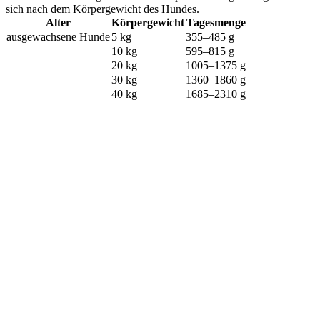
sich nach dem Körpergewicht des Hundes.
Alter
Körpergewicht
Tagesmenge
ausgewachsene Hunde
5 kg
355–485 g
10 kg
595–815 g
20 kg
1005–1375 g
30 kg
1360–1860 g
40 kg
1685–2310 g