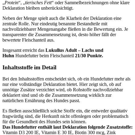
„
Protein
“, „
tierisches Fett
“ oder Sammelbezeichnungen ohne klare
Deklaration bleiben unberücksichtigt.
Neben der Menge spielt auch die Klarheit der Deklaration eine
zentrale Rolle. Nur eindeutig benannte Bestandteile mit
nachvollziehbarer Mengenangabe fließen in die Bewertung ein. Je
transparenter die Zusammensetzung ist, desto höher fällt der
bewertete Fleischanteil aus.
Insgesamt erreicht das
Lukullus
Adult – Lachs und
Huhn
Hundefutter beim Fleischanteil
21/30 Punkte.
Inhaltsstoffe im Detail
Bei den Inhaltsstoffen entscheidet sich, ob ein Hundefutter mehr als
nur eine vollständige Deklaration bietet. Hier zeigt sich, ob auf
unnötige Zusätze verzichtet wird, ob Rohstoffe nachvollziehbar
deklariert sind und ob die Zusammensetzung wirklich zur
natürlichen Ernährung des Hundes passt.
Es fließen ausschließlich solche Stoffe ein, die entweder qualitativ
fragwürdig sind, die Herkunft nicht offenlegen oder problematisch
für die Gesundheit des Hundes sein können.
Das Hundefutter enthält laut Deklaration folgende Zusatzstoffe:
Vitamin D3 200 IE, Vitamin E 30 IE, Biotin 300 mcg, Zink