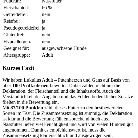
Futterart:
Nassfutter
Fleischanteil:
66 %
Getreidefrei:
nein
Reisfrei:
ja
Pseudogetreidefrei:
ja
Glutenfrei:
nein
Hypoallergen:
nein
Geeignet für:
ausgewachsene Hunde
Altersgruppe:
Adult
Kurzes Fazit
Wir haben Lukullus Adult – Putenherzen und Gans auf Basis von
über
100 Prüfkriterien
bewertet. Dabei zählen nicht nur die
Deklaration, der Fleischanteil und die Inhaltsstoffe. Auch die
Verständlichkeit der Angaben und das Fehlen bedenklicher Zusätze
fließen in die Bewertung ein.
Mit
87/100 Punkten
zählt dieses Futter zu den bestbewerteten
Sorten im Test. Die Zusammensetzung ist stimmig, die Deklaration
ist klar und die Bewertung fällt entsprechend hoch aus.
Nassfutter liefert viel Feuchtigkeit und wird von vielen Hunden gut
angenommen. Damit es empfehlenswert ist, muss die
Zusammensetzung klar ersichtlich und ausgewogen sein.