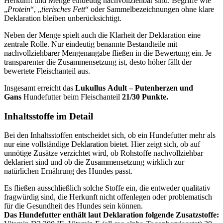
Herkunft und Menge eindeutig nachvollziehbar sind. Begriffe wie
„
Protein
“, „
tierisches Fett
“ oder Sammelbezeichnungen ohne klare
Deklaration bleiben unberücksichtigt.
Neben der Menge spielt auch die Klarheit der Deklaration eine
zentrale Rolle. Nur eindeutig benannte Bestandteile mit
nachvollziehbarer Mengenangabe fließen in die Bewertung ein. Je
transparenter die Zusammensetzung ist, desto höher fällt der
bewertete Fleischanteil aus.
Insgesamt erreicht das
Lukullus
Adult – Putenherzen und
Gans
Hundefutter beim Fleischanteil
21/30 Punkte.
Inhaltsstoffe im Detail
Bei den Inhaltsstoffen entscheidet sich, ob ein Hundefutter mehr als
nur eine vollständige Deklaration bietet. Hier zeigt sich, ob auf
unnötige Zusätze verzichtet wird, ob Rohstoffe nachvollziehbar
deklariert sind und ob die Zusammensetzung wirklich zur
natürlichen Ernährung des Hundes passt.
Es fließen ausschließlich solche Stoffe ein, die entweder qualitativ
fragwürdig sind, die Herkunft nicht offenlegen oder problematisch
für die Gesundheit des Hundes sein können.
Das Hundefutter enthält laut Deklaration folgende Zusatzstoffe: