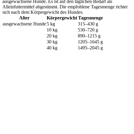
ausgewachsene Hunde. Es ist auf den täglichen Bedarf als
Alleinfuttermittel abgestimmt. Die empfohlene Tagesmenge richtet
sich nach dem Körpergewicht des Hundes.
Alter
Körpergewicht
Tagesmenge
ausgewachsene Hunde
5 kg
315–430 g
10 kg
530–720 g
20 kg
890–1215 g
30 kg
1205–1645 g
40 kg
1495–2045 g