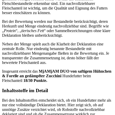
Fleischbestandteile erkennbar sind. Ein nachvollziehbarer
Fleischanteil ist wichtig, um die Qualität und Eignung des Futters
besser einschätzen zu können.
Bei der Bewertung werden nur Bestandteile berücksichtigt, deren
Herkunft und Menge eindeutig nachvollziehbar sind. Begriffe wie
„
Protein
“, „
tierisches Fett
“ oder Sammelbezeichnungen ohne klare
Deklaration bleiben unberücksichtigt.
Neben der Menge spielt auch die Klarheit der Deklaration eine
zentrale Rolle. Nur eindeutig benannte Bestandteile mit
nachvollziehbarer Mengenangabe fließen in die Bewertung ein. Je
transparenter die Zusammensetzung ist, desto höher fällt der
bewertete Fleischanteil aus.
Insgesamt erreicht das
MjAMjAM
DUO von saftigem Hühnchen
& Forelle an gedämpfter Zucchini
Hundefutter beim
Fleischanteil
18/30 Punkte.
Inhaltsstoffe im Detail
Bei den Inhaltsstoffen entscheidet sich, ob ein Hundefutter mehr als
nur eine vollständige Deklaration bietet. Hier zeigt sich, ob auf
unnötige Zusätze verzichtet wird, ob Rohstoffe nachvollziehbar
deklariert sind und ob die Zusammensetzung wirklich zur