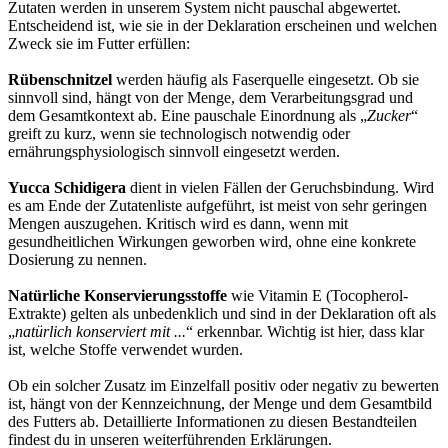
Zutaten werden in unserem System nicht pauschal abgewertet.
Entscheidend ist, wie sie in der Deklaration erscheinen und welchen
Zweck sie im Futter erfüllen:
Rübenschnitzel
werden häufig als Faserquelle eingesetzt. Ob sie
sinnvoll sind, hängt von der Menge, dem Verarbeitungsgrad und
dem Gesamtkontext ab. Eine pauschale Einordnung als „
Zucker
“
greift zu kurz, wenn sie technologisch notwendig oder
ernährungsphysiologisch sinnvoll eingesetzt werden.
Yucca Schidigera
dient in vielen Fällen der Geruchsbindung. Wird
es am Ende der Zutatenliste aufgeführt, ist meist von sehr geringen
Mengen auszugehen. Kritisch wird es dann, wenn mit
gesundheitlichen Wirkungen geworben wird, ohne eine konkrete
Dosierung zu nennen.
Natürliche Konservierungsstoffe
wie Vitamin E (Tocopherol-
Extrakte) gelten als unbedenklich und sind in der Deklaration oft als
„
natürlich konserviert mit ...
“ erkennbar. Wichtig ist hier, dass klar
ist, welche Stoffe verwendet wurden.
Ob ein solcher Zusatz im Einzelfall positiv oder negativ zu bewerten
ist, hängt von der Kennzeichnung, der Menge und dem Gesamtbild
des Futters ab. Detaillierte Informationen zu diesen Bestandteilen
findest du in unseren weiterführenden Erklärungen.