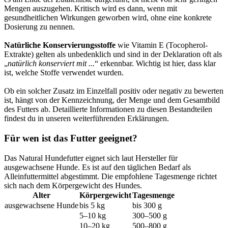
Mengen auszugehen. Kritisch wird es dann, wenn mit
gesundheitlichen Wirkungen geworben wird, ohne eine konkrete
Dosierung zu nennen.
Natürliche Konservierungsstoffe
wie Vitamin E (Tocopherol-
Extrakte) gelten als unbedenklich und sind in der Deklaration oft als
„
natürlich konserviert mit ...
“ erkennbar. Wichtig ist hier, dass klar
ist, welche Stoffe verwendet wurden.
Ob ein solcher Zusatz im Einzelfall positiv oder negativ zu bewerten
ist, hängt von der Kennzeichnung, der Menge und dem Gesamtbild
des Futters ab. Detaillierte Informationen zu diesen Bestandteilen
findest du in unseren weiterführenden Erklärungen.
Für wen ist das Futter geeignet?
Das Natural Hundefutter eignet sich laut Hersteller für
ausgewachsene Hunde. Es ist auf den täglichen Bedarf als
Alleinfuttermittel abgestimmt. Die empfohlene Tagesmenge richtet
sich nach dem Körpergewicht des Hundes.
Alter
Körpergewicht
Tagesmenge
ausgewachsene Hunde
bis 5 kg
bis 300 g
5–10 kg
300–500 g
10–20 kg
500–800 g