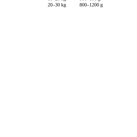
20–30 kg
800–1200 g