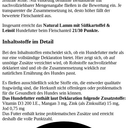
zentrale Rolle. Nur eindeutig benannte Bestandteile mit
nachvollziehbarer Mengenangabe fließen in die Bewertung ein. Je
transparenter die Zusammensetzung ist, desto höher fällt der
bewertete Fleischanteil aus.
Insgesamt erreicht das
Natural
Lamm mit Süßkartoffel &
Leinöl
Hundefutter beim Fleischanteil
21/30 Punkte.
Inhaltsstoffe im Detail
Bei den Inhaltsstoffen entscheidet sich, ob ein Hundefutter mehr als
nur eine vollständige Deklaration bietet. Hier zeigt sich, ob auf
unnötige Zusätze verzichtet wird, ob Rohstoffe nachvollziehbar
deklariert sind und ob die Zusammensetzung wirklich zur
natürlichen Ernährung des Hundes passt.
Es fließen ausschließlich solche Stoffe ein, die entweder qualitativ
fragwürdig sind, die Herkunft nicht offenlegen oder problematisch
für die Gesundheit des Hundes sein können.
Das Hundefutter enthält laut Deklaration folgende Zusatzstoffe:
Vitamin D3 200 I.E., Mangan 3 mg, Zink (als Zinksulfat) 15 mg,
Jod 0,75 mg
Das Futter enthält keine problematischen Zusätze und erreicht
deshalb die volle Punktzahl.