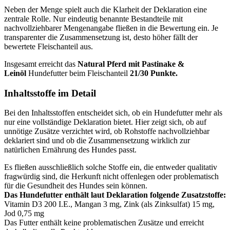
Neben der Menge spielt auch die Klarheit der Deklaration eine
zentrale Rolle. Nur eindeutig benannte Bestandteile mit
nachvollziehbarer Mengenangabe fließen in die Bewertung ein. Je
transparenter die Zusammensetzung ist, desto höher fällt der
bewertete Fleischanteil aus.
Insgesamt erreicht das
Natural
Pferd mit Pastinake &
Leinöl
Hundefutter beim Fleischanteil
21/30 Punkte.
Inhaltsstoffe im Detail
Bei den Inhaltsstoffen entscheidet sich, ob ein Hundefutter mehr als
nur eine vollständige Deklaration bietet. Hier zeigt sich, ob auf
unnötige Zusätze verzichtet wird, ob Rohstoffe nachvollziehbar
deklariert sind und ob die Zusammensetzung wirklich zur
natürlichen Ernährung des Hundes passt.
Es fließen ausschließlich solche Stoffe ein, die entweder qualitativ
fragwürdig sind, die Herkunft nicht offenlegen oder problematisch
für die Gesundheit des Hundes sein können.
Das Hundefutter enthält laut Deklaration folgende Zusatzstoffe:
Vitamin D3 200 I.E., Mangan 3 mg, Zink (als Zinksulfat) 15 mg,
Jod 0,75 mg
Das Futter enthält keine problematischen Zusätze und erreicht