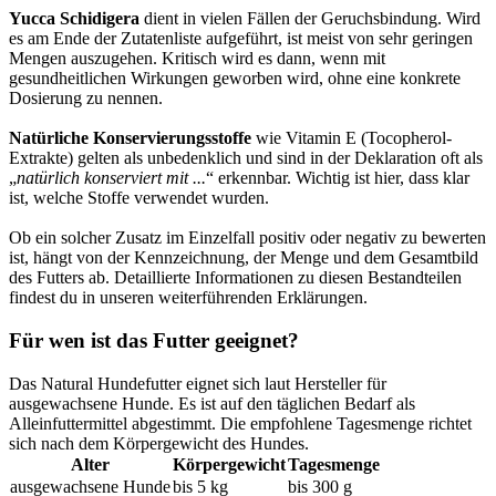
Yucca Schidigera
dient in vielen Fällen der Geruchsbindung. Wird
es am Ende der Zutatenliste aufgeführt, ist meist von sehr geringen
Mengen auszugehen. Kritisch wird es dann, wenn mit
gesundheitlichen Wirkungen geworben wird, ohne eine konkrete
Dosierung zu nennen.
Natürliche Konservierungsstoffe
wie Vitamin E (Tocopherol-
Extrakte) gelten als unbedenklich und sind in der Deklaration oft als
„
natürlich konserviert mit ...
“ erkennbar. Wichtig ist hier, dass klar
ist, welche Stoffe verwendet wurden.
Ob ein solcher Zusatz im Einzelfall positiv oder negativ zu bewerten
ist, hängt von der Kennzeichnung, der Menge und dem Gesamtbild
des Futters ab. Detaillierte Informationen zu diesen Bestandteilen
findest du in unseren weiterführenden Erklärungen.
Für wen ist das Futter geeignet?
Das Natural Hundefutter eignet sich laut Hersteller für
ausgewachsene Hunde. Es ist auf den täglichen Bedarf als
Alleinfuttermittel abgestimmt. Die empfohlene Tagesmenge richtet
sich nach dem Körpergewicht des Hundes.
Alter
Körpergewicht
Tagesmenge
ausgewachsene Hunde
bis 5 kg
bis 300 g