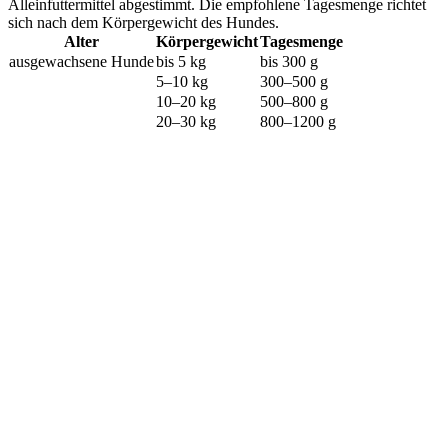
Alleinfuttermittel abgestimmt. Die empfohlene Tagesmenge richtet
sich nach dem Körpergewicht des Hundes.
Alter
Körpergewicht
Tagesmenge
ausgewachsene Hunde
bis 5 kg
bis 300 g
5–10 kg
300–500 g
10–20 kg
500–800 g
20–30 kg
800–1200 g