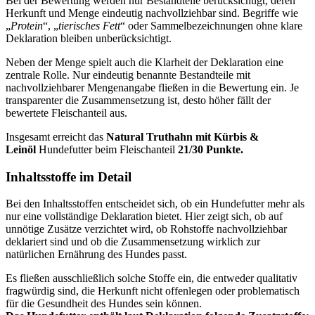
Bei der Bewertung werden nur Bestandteile berücksichtigt, deren
Herkunft und Menge eindeutig nachvollziehbar sind. Begriffe wie
„
Protein
“, „
tierisches Fett
“ oder Sammelbezeichnungen ohne klare
Deklaration bleiben unberücksichtigt.
Neben der Menge spielt auch die Klarheit der Deklaration eine
zentrale Rolle. Nur eindeutig benannte Bestandteile mit
nachvollziehbarer Mengenangabe fließen in die Bewertung ein. Je
transparenter die Zusammensetzung ist, desto höher fällt der
bewertete Fleischanteil aus.
Insgesamt erreicht das
Natural
Truthahn mit Kürbis &
Leinöl
Hundefutter beim Fleischanteil
21/30 Punkte.
Inhaltsstoffe im Detail
Bei den Inhaltsstoffen entscheidet sich, ob ein Hundefutter mehr als
nur eine vollständige Deklaration bietet. Hier zeigt sich, ob auf
unnötige Zusätze verzichtet wird, ob Rohstoffe nachvollziehbar
deklariert sind und ob die Zusammensetzung wirklich zur
natürlichen Ernährung des Hundes passt.
Es fließen ausschließlich solche Stoffe ein, die entweder qualitativ
fragwürdig sind, die Herkunft nicht offenlegen oder problematisch
für die Gesundheit des Hundes sein können.